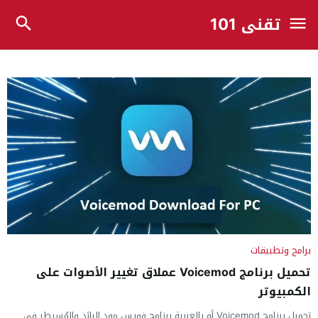
تقني 101
برامج وتطبيقات
تحميل برنامج Voicemod عملاق تغيير الأصوات على
الكمبيوتر
تحميل برنامج Voicemod أو بالعربية برنامج فويس مود الرائد والمُسيطر في