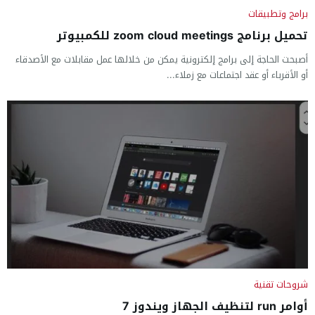
برامج وتطبيقات
تحميل برنامج zoom cloud meetings للكمبيوتر
أصبحت الحاجة إلى برامج إلكترونية يمكن من خلالها عمل مقابلات مع الأصدقاء
أو الأقرباء أو عقد اجتماعات مع زملاء...
شروحات تقنية
أوامر run لتنظيف الجهاز ويندوز 7