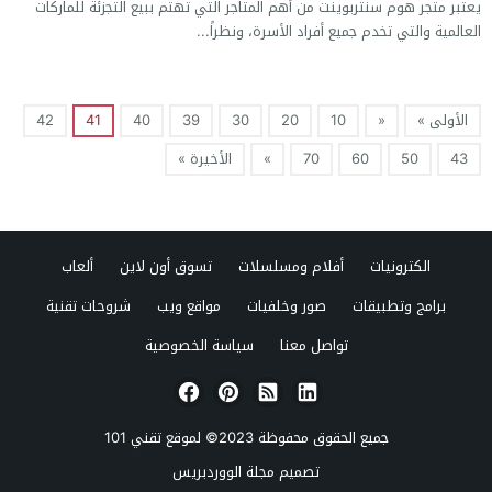
يعتبر متجر هوم سنتربوينت من أهم المتاجر التي تهتم ببيع التجزئة للماركات
العالمية والتي تخدم جميع أفراد الأسرة، ونظراً...
الأولى »
«
10
20
30
39
40
41
42
43
50
60
70
»
الأخيرة »
الكترونيات
أفلام ومسلسلات
تسوق أون لاين
ألعاب
برامج وتطبيقات
صور وخلفيات
مواقع ويب
شروحات تقنية
تواصل معنا
سياسة الخصوصية
جميع الحقوق محفوظة 2023© لموقع
تقني 101
تصميم
مجلة الووردبريس