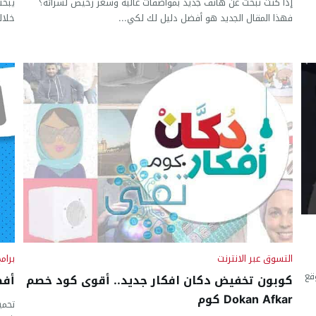
إذا كنت تبحث عن هاتف جديد بمواصفات عالية وسعر رخيص لشرائه؟
يبحث
فهذا المقال الجديد هو أفضل دليل لك لكي...
خلال
التسوق عبر الانترنت
برام
قع
كوبون تخفيض دكان افكار جديد.. أقوى كود خصم
أفض
Dokan Afkar كوم