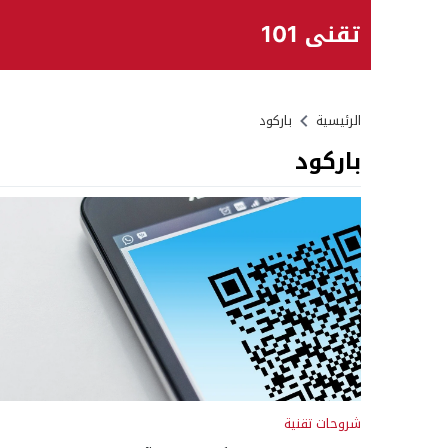
تقني 101
الرئيسية
باركود
باركود
شروحات تقنية