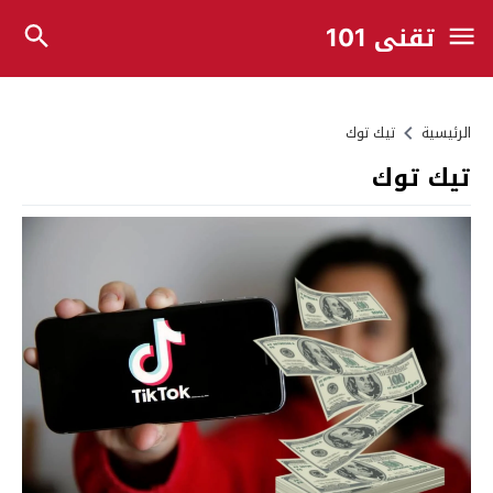
تقني 101
الرئيسية
تيك توك
تيك توك