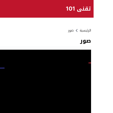
تقني 101
الرئيسية
صور
صور