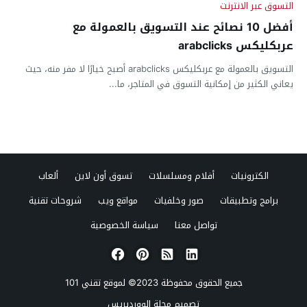
التسوق عبر الانترنت
أفضل 10 نصائح عند التسويق بالعمولة مع
عربكليكس arabclicks
التسويق بالعمولة مع عربكليكس arabclicks أصبح خيارًا لا مفر منه، حيث
يعاني الكثير من إمكانية التسوق في المتاجر، ما...
الكترونيات
أفلام ومسلسلات
تسوق أون لاين
ألعاب
برامج وتطبيقات
صور وخلفيات
مواقع ويب
شروحات تقنية
تواصل معنا
سياسة الخصوصية
جميع الحقوق محفوظة 2023© لموقع
تقني 101
تصميم
مجلة الووردبريس