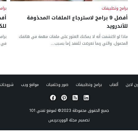
برامج وتطبيقات
برام
أفضل 9 برامج لاسترجاع الملفات المحذوفة
للأندرويد
للك
ماذا لو اكتشفت أنه لا يمكنك العثور على ملفات مهمة في هاتفك
برام
المحمول، والتي ربما تعرضت للفقد إما بسبب...
في ج
ن لاين
ألعاب
برامج وتطبيقات
صور وخلفيات
مواقع ويب
شروحات 
جميع الحقوق محفوظة 2023© لموقع
تقني 101
تصميم
مجلة الووردبريس