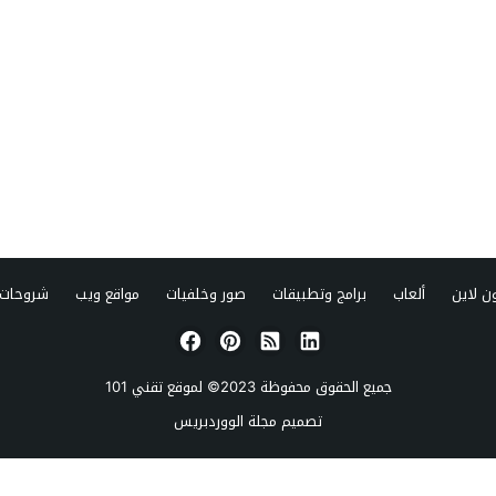
ن لاين
ألعاب
برامج وتطبيقات
صور وخلفيات
مواقع ويب
شروحات 
جميع الحقوق محفوظة 2023© لموقع
تقني 101
تصميم
مجلة الووردبريس