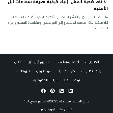
لا تقع ضحية الغش! إليك كيفية معرفة سماعات ابل
الأصلية
مع تقدم التكنولوجيا وانتشار استخدام الأجهزة الذكية، أصبحت السماعات
اللاسلكية أداة أساسية للاستماع إلى الموسيقى ومشاهدة الفيديو وإجراء
المكالمات...
الكترونيات
أفلام ومسلسلات
تسوق أون لاين
ألعاب
برامج وتطبيقات
صور وخلفيات
مواقع ويب
شروحات تقنية
تواصل معنا
سياسة الخصوصية
جميع الحقوق محفوظة 2023© لموقع
تقني 101
تصميم
مجلة الووردبريس