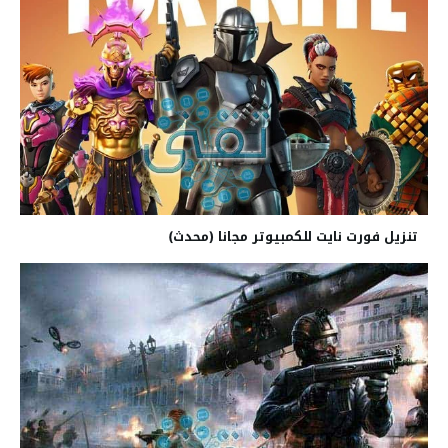
تنزيل فورت نايت للكمبيوتر مجانا (محدث)