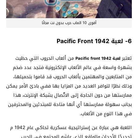
أقوى 10 العاب حرب بدون نت مجانًا
6- لعبة Pacific Front 1942
تعتبر
من ألعاب الحروب التي حظيت
لعبة Pacific front 1942
بشهرة واسعة في عالم الألعاب الإلكترونية فتجد عدد ضخم
من المتابعين والمهتمين بألعاب الحروب قد قاموا بتحميلها،
وذلك نظرًا لتوافر العديد من المزايا بها ففي بادئ الأمر يمكن
ممارستها من دون الحاجة إلى الاتّصال بشبكة الإنترنت، هذا
بجانب سهولة ممارستها أي أنها متاحة للمبتدئين والمحترفين
في هذا النوع من الألعاب.
اللعبة هي عبارة عن إستراتيجية عسكرية تحاكي عام 1942 م
تحديدًا الأحداث والواقع الذي عاشه المجتمع في الحرب