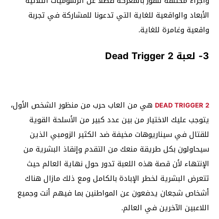
وأجزاء مختلفة للفوز بالمعركة فضلاً عن الرسوميات الثلاثية
الأبعاد والواقعية للغاية التي تدعونا للمشاركة في تجربة
واقعية وغامرة للغاية.
3- لعبة Dead Trigger 2
هي من العاب حرب من منظور الشخص الأول،
DEAD TRIGGER 2
يتوجب عليك الاختيار من بين عدد كبير من الأسلحة القوية
للقتال في سيناريوهات مخيفة ضد الكثير الزومبي الذين
سيحاولون بكل طريقة منعك من التقدم وإنقاذ البشرية من
الإنتهاء لأن قصة هذه اللعبة تدور حول نهاية العالم حيث
تتعرض البشرية لخطر الإبادة بالكامل ومع ذلك مازال هناك
أشخاص شجعان يدفعون عن المواطنين بما فيهم أنت وجميع
اللاعبين الآخرين في العالم.