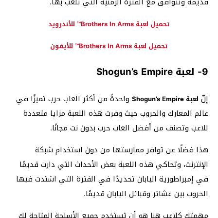
قديمة وتتوافق مع الفترة الزمنية التي تلعب بها
.
تحميل لعبة Brothers In Arms™ للأندرويد
تحميل لعبة Brothers In Arms™
للأيفون
9- لعبة Shogun’s Empire
إنّ
واحدةً من أكثر العاب حرب تميزًا في
لعبة Shogun’s Empire
عالم المعارك والحروب حيث وفرت هذه اللعبة مزايا متعددة
للاعب وتصنف من أفضل العاب حرب بدون نت مجانًا.
هذا فضلًا عن توافر ممارستها من دون استخدام شبكة
الإنترنت، وتحاكي هذه اللعبة بعض الأحداث التي دارت قديمًا
في إمبراطورية اليابان تحديدًا في الفترة التي اشتدت فيها
الحروب بين عشائر وقبائل اليابان قديمًا.
مهمتك كلاعب هنا هو أن تستخدم جميع الأسلحة المتاحة لك