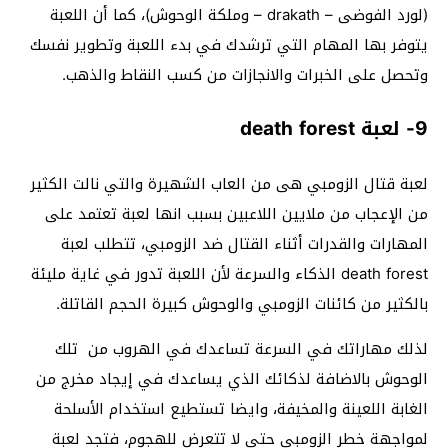
(لورد الفوضى – drakath – وملكة الوحوش)، كما أن اللعبة
يتوفر بها المهام التي ترشدك في بدء اللعبة وتطوير نفسك
وتحصل على الخبرات والانجازات من كسب النقاط والذهب.
9- لعبة death forest
لعبة قتال الزومبي هى من العاب الشهيرة والتي نالت الكثير
من الإعجاب من ملايين اللاعبين بسبب انها لعبة تعتمد على
المهارات والقدرات أثناء القتال ضد الزومبي، تتطلب لعبة
death forest الذكاء والسرعة لأن اللعبة تدور في غاية مليئة
بالكثير من كائنات الزومبي والوحوش كبيرة الحجم القاتلة.
لذلك مهاراتك في السرعة تساعدك في الهروب من تلك
الوحوش بالاضافة لذكائك الذي يساعدك في إيجاد مخرج من
الغابة اللعينة والمخيفة، وايضا تستطيع استخدام الأسلحة
لمواجهة خطر الزومبي حتي لا تتعرض للهجوم، فتجد لعبة