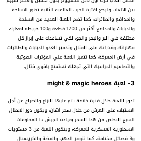
أفضل ألعاب حرب اون لاين للكمبيوتر بدون تحميل والأكثر تقييم
بين الالعاب وترجع لفترة الحرب العالمية الثانية تطور الاسلحة
والمدافع والطائرات، كما تضم اللعبة العديد من الاسلحة
والدبابات والمدافع أكثر من 1700 قطعة و100 خريطة لمعارك
مختلفة في البر والبحر والجو، لكي تساعدك على إبراز كل
مهاراتك وقدراتك علي القتال وتدمير العدو الدبابات والطائرات
في أرض المعركة، كما تتميز اللعبة علي المؤثرات الصوتية
والتصاميم الجرافيك التي تجعلك تستمتع باقوي قتال.
3- لعبة might & magic heroes
تدور اللعبة خلال فترة خلافة يتم عليها النزاع والصراع من أجل
الاستيلاء على العرش من خلال سحر آشان، ويكون دور الابطال
السبع التخلص من هذا السحر بقيادة الجيش ذا المخلوقات
الاسطورية العسكرية للمعركة، ويتكون اللعبة من 3 مستويات
و8 فصائل مختلفة، كما تتوفر الذهب والفضة والكريستال