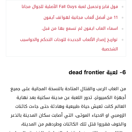
فول قايز وتحميل لعبة Fall Guys الأصلية للجوال مجانا
11 من أفضل ألعاب مجانية لهواتف آيفون
اسماء العاب ايفون لم تسمع بها من قبل.
تواريخ إصدار الألعاب الجديدة للوحات التحكم والحواسيب
الشخصية
6- لعبة dead frontier
من العاب الرعب والقتال المتاحة بالنسخة المجانية على جميع
أجهزة الكمبيوتر، تدور اللعبة عن مدينة سكنية بعد نهاية
العالم كانت تعيش حياة طبيعية وهادئة حتى جاءت كائنات
الزومبي او الاحياء الموتى، التي أصابت سكان المدينة بالذعر
والخوف فقرروا قتل تلك الكائنات وطردهم من المدينة،