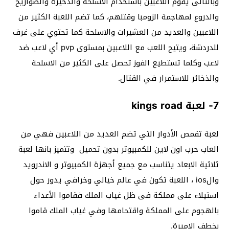
وبالتالى يقوم اللاعبين باستخدام الاسلحة والذخيرة والصواريخ
والدروع لمهاجمة الزومبا وقتلهم، كما تضم اللعبة الكثير من
اللاعبين والعديد من العشيرات والاسلحة كما تحتوي على غرف
للدردشة، ويتيح اللعب مع اللاعبين بمستوى pvp أي لاعب ضد
لاعب وكلما تستطيع الفوز تحصل على الكثير من الاسلحة
والذخائر للاستمرار في القتال.
7- لعبة kings road
لعبة تقمص الأدوار التي تضم العديد من اللاعبين فهي من
العاب حرب اون لاين للكمبيوتر بدون تحميل وتتميز بانها لعبة
ثلاثية الابعاد يتناسب مع جميع أجهزة الكمبيوتر و الاندرويد
والios ، اللعبة تكون في عالم خيالي وخرافي يدور حول
استيلاء على مملكة فى ظل غياب الملك فقاموا الأعداء
بالهجوم على المملكة واقتحامها وفي غياب الملك قاموا
بخطف الاميرة.