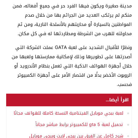
مدينة صغيرة ويكون فيها الفرد حر في جميع أفعاله، فمن
منكم لم يرتكب العديد من الجرائم بها من خلال صدم
المواطنين بالسيارة أو محاربتهم بالأسلحة النارية، ومن ثم
محاولته للهرب من الشرطة ومطاردتها له في كل مكان.
ونظرًا للأقبال الشديد على لعبة GATA عملت الشركة التي
أصدرتها على تطويرها وذلك لإمكانية ممارستها ولعبها من
خلال أجهزة الهواتف الذكية التي تعمل بنظام الأندرويد أو
الروبوت الأخضر بدلًا من اقتصار الأمر على أجهزة الكمبيوتر
فحسب.
اقرأ أيضا...
لعبة ببجي موبايل الفيتنامية النسخة كاملة للهواتف مجانًا
تحميل لعبة gta 5 للكمبيوتر برابط مباشر مجاناً
شرح كامل عن الفرق بين ببجي لايت وببجي موبايل