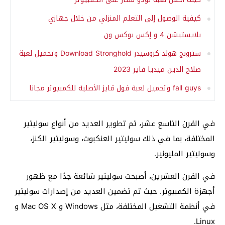
كيفية الوصول إلى التعلم المنزلي من خلال جهازي
بلايستيشن 4 و إكس بوكس ون
سترونج هولد كروسيدر Download Stronghold وتحميل لعبة
صلاح الدين ميديا فاير 2023
fall guys وتحميل لعبة فول قايز الأصلية للكمبيوتر مجانا
في القرن التاسع عشر، تم تطوير العديد من أنواع سوليتير
المختلفة، بما في ذلك سوليتير العنكبوت، وسوليتير الكنز،
وسوليتير المليونير.
في القرن العشرين، أصبحت سوليتير شائعة جدًا مع ظهور
أجهزة الكمبيوتر. حيث تم تضمين العديد من إصدارات سوليتير
في أنظمة التشغيل المختلفة، مثل Windows
و Mac OS X و
Linux.