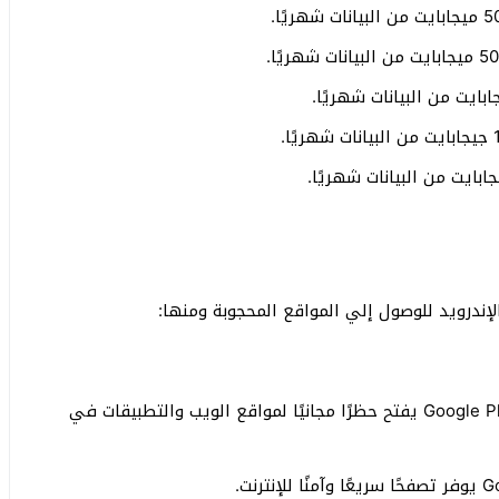
إندرويد للوصول إلي المواقع المحجوبة ومنها:
VPN Proxy Master: تطبيق مجاني على متجر Google Play يفتح حظرًا مجانيًا لمواقع الويب والتطبيقات في