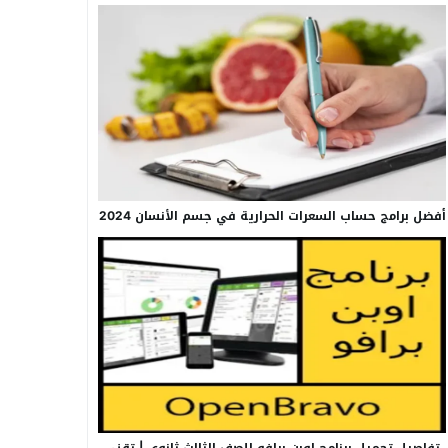
أفضل برامج حساب السعرات الحرارية في جسم الأنسان 2024
تفاصيل تحميل برنامج اوبن برافو للصف الثالث ثانوي | تقني