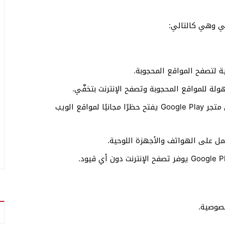
ني وهي كالتالي:
VPN – بروكسي سريع + آمن: تطبيق مجاني على متجر Google Play يفتح حظرًا مجانيًا لمواقع الويب
صوصية.