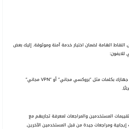
النقاط الهامة لضمان اختيار خدمة آمنة وموثوقة. إليك بعض
 للايفون:
قم بالبحث في متجر التطبيقات (App Store) على جهازك بكلمات مثل “بروكسي مجاني” أو “VPN مجاني”
ًا.
ييمات المستخدمين والمراجعات لمعرفة تجاربهم مع
إيجابية ومراجعات جيدة من قبل المستخدمين الآخرين.