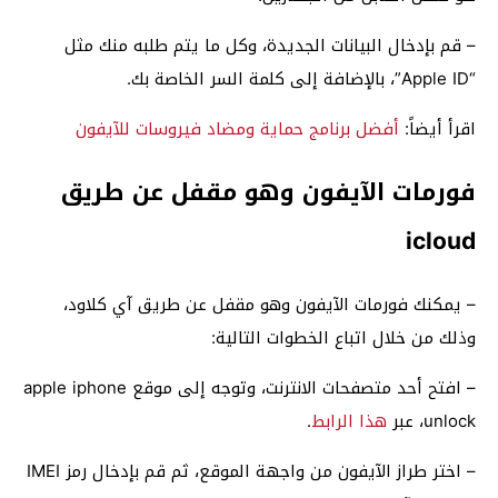
– قم بإدخال ﺍﻟﺒﻴﺎﻧﺎﺕ ﺍﻟﺠﺪﻳﺪﺓ، ﻭﻛﻞ ﻣﺎ يتم طلبه ﻣﻨﻚ ﻣﺜﻞ
“Apple ID”، بالإضافة إلى ﻛﻠﻤﺔ ﺍﻟﺴﺮ ﺍﻟﺨﺎﺻﺔ ﺑﻚ.
اقرأ أيضاً:
أفضل برنامج حماية ومضاد فيروسات للآيفون
فورمات الآيفون وهو مقفل عن طريق
icloud
– يمكنك فورمات الآيفون وهو مقفل عن طريق آي كلاود،
وذلك من خلال اتباع الخطوات التالية:
– افتح أحد متصفحات الانترنت، وتوجه إلى موقع apple iphone
unlock، عبر
هذا الرابط
.
– اختر طراز الآيفون من واجهة الموقع، ثم قم بإدخال رمز IMEI