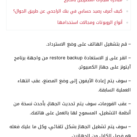
كيف أعرف رصيد حسابي في بنك الراجحي عن طريق الجوال؟
أنواع الروبوتات ومجالات استخدامها
– قم بتشغيل الهاتف على وضع الاسترداد.
– انقر على زر الاستعادة restore backup من واجهة برنامج
آيتونز على جهاز الكمبيوتر.
– سوف يتم إعادة الآيفون إلى وضع المصنع، عقب انتهاء
العملية السابقة.
– عقب الفورمات، سوف يتم تحديث الجهاز، بأﺣﺪﺙ ﻧﺴﺨﺔ ﻣﻦ
ﺃﻧﻈﻤﺔ ﺍﻟﺘﺸﻐﻴﻞ، ﺍﻟﻤﺴﻤﻮﺡ ﻟﻬﺎ ﺑﺎﻟﻌﻤﻞ ﻋﻠﻰ هاتفك.
– ﺳوف ﻴﺘﻢ ﺗﺸﻐﻴﻞ ﺍﻟﺠﻬﺎﺯ ﺑشكل تلقائي، ﻭﻛﻞ ﻣﺎ ﻋﻠﻴﻚ فعله
هو ﻓﺼﻞ ﺍﻟﻜﺎﺑﻞ ﻣﻦ ﺍﻟﺠﻬﺎﺯﻳﻦ.