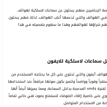
اصة الرياضيين منهم يبحثون عن سماعات لاسلكية لهواتف
ة في الهواتف والتي تدعمها أغلب الهواتف، لذلك فهم يبحثون
م شراؤها لهواتفهم وهذا ما سنقوم بتفصيله في هذا
ع هواتف آيفون والتي تحتوي على كل ما يحتاجه المستخدم من
اً وقوياً وواضحاً وتتميز بكون صوتها مرتفعاً عند استخدامها
مع جميع التطبيقات المختلفة على الهاتف، وذلك بفضل تقنية xm4s المدمجة بداخل السماعة، ومما يميزها أيضاً أنها
ي على خاصية إلغاء الضوضاء لتستمتع بصوت نقي خالي تماماً