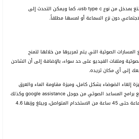
يمكنك شحنها من خلال تقنية الشحن السريع فهي تتمتع بمدخل من نوع usb type c، كما ويمكن التحدث إلى
اجتماعي دون نزع السماعة أو لمسها مطلقاً.
المسارات الصوتية التي يتم تمريرها من خلالها لتمنح
لصوتية وملفات الفيديو على حد سواء، بالإضافة إلى أن الشاحن
عك إلى أي مكان تريده.
يزة إلغاء الضوضاء بشكل كامل، وميزة مقاومة الماء والعرق
بشكل كامل حيث لا تتأثر بهما على الإطلاق، وتتوافق مع برامج المساعد الصوتي من جوجل google assistance وكذلك
المساعد الشخصي من أبل siri، وتدوم بطارية هذه السماعة حتى 45 ساعة من الاستخدام المتواصل، ويبلغ وزنها 4.6