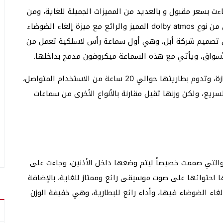
 بسعر مقبول و بالعديد من المميزات الجميلة للغاية، ومن
هذه المميزات احتوائها على صوت سينمائي رائع مكاني من نوع dolby atmos المميز والرائع مع ميزة إلغاء الضوضاء
ن تصميم شركة أبل، وهي أول سماعة رأس لاسلكية تعمل من
أسواق، ويأتي مع هذه السماعة ميكروفون مدمج بداخلها.
بالإضافة إلى جودة تصنيع عالية للغاية ومن خامات ممتازة، وتدوم بطاريتها حوالي 20 ساعة من الاستخدام المتواصل،
u الذي يمتاز بالشحن السريع، ولكن وزنها ثقيل مقارنة بالأنواع الأخرى من سماعات
التي صممت خصيصاً ليتم وضعها داخل الأذنين، وجاءت على
ا احتوائها على صوت موسيقى رائع وممتاز للغاية، بالإضافة
غاء الضوضاء فيها، وأداء رائع للبطارية، وهي خفيفة الوزن