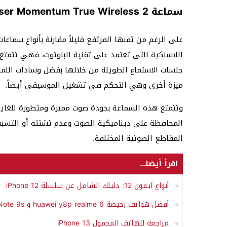
سماعة Sennheiser Momentum True Wireless 2
على الرغم من ثمنها المرتفع قليلاً مقارنة بأنواع سماعا
اللاسلكية التي تعتمد على تقنية البلوتوث، فهي تتمتع ب
جلسات الاستماع الطويلة من خلالها بفضل وسادات الل
ميزة أخرى وهي التحكم في تشغيل الموسيقى أيضاً.
وتتمتع هذه السماعة بجودة صوت مميزة ومتطورة للغاية
المحافظة على ديناميكية الصوت وعدم تشتته أو التسب
المقاطع الصوتية المختلفة.
اقرأ أيضا...
أنواع آيفون 12: دليلك الشامل عن سلسلة iPhone 12
أفضل هواتف رخيصة huawei y8p realme 6 و Xiaomi Redmi Note 9s و samsung galaxy a31
مراجعة للهاتف المحمول iPhone 13