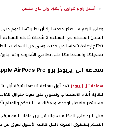
أفضل راوتر هواوي وأجهزة واي فاي متنقل
تحتاج لإعادة شحنها من جديد، وهي من السماعات اللطيف
تشغيلها واستخدامها على نظامي الأندرويد وios بدون أي مشاكل على الإطلاق.
سماعة آبل إيربودز برو Apple AirPods Pro
تعد أول سماعة تنتجها شركة أبل بش
سماعة آبل إيربودز
للغاية أثناء الاستخدام، وتحتوي على صوت متوازن لل
مستشعر منفصل لوحده، ويمكنك من التحكم والقيام بأ
مثل: الرد على المكالمات، والتنقل بين ملفات الموسيقى 
التحكم بمستوى الصوت داخل هاتف الآيفون سوى من خل