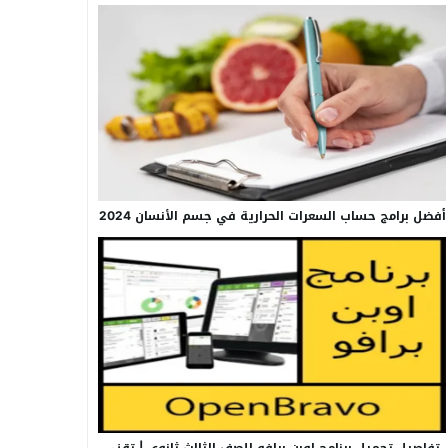
أفضل برامج حساب السعرات الحرارية في جسم الأنسان 2024
تفاصيل تحميل برنامج اوبن برافو للصف الثالث ثانوي | تقني