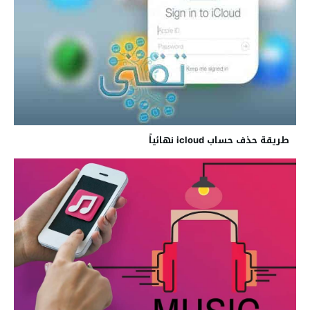
طريقة حذف حساب icloud نهائياً