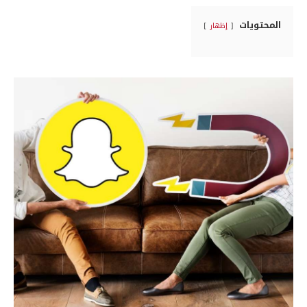
المحتويات
إظهار