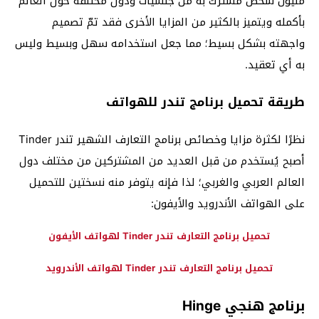
مليون شخص مشترك به من جنسيات ودول مختلفة حول العالم
بأكمله ويتميز بالكثير من المزايا الأخرى فقد تمّ تصميم
واجهته بشكل بسيط؛ مما جعل استخدامه سهل وبسيط وليس
به أي تعقيد.
طريقة تحميل برنامج تندر للهواتف
نظرًا لكثرة مزايا وخصائص برنامج التعارف الشهير تندر Tinder
أصبح يُستخدم من قبل العديد من المشتركين من مختلف دول
العالم العربي والغربي؛ لذا فإنه يتوفر منه نسختين للتحميل
على الهواتف الأندرويد والأيفون:
تحميل برنامج التعارف تندر Tinder لهواتف الأيفون
تحميل برنامج التعارف تندر Tinder لهواتف الأندرويد
برنامج هنجي Hinge