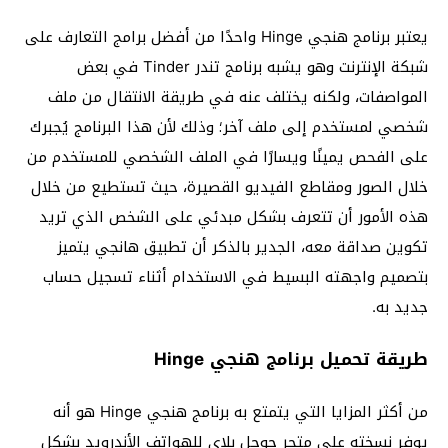
يعتبر برنامج هنجي Hinge واحدًا من أفضل برامج التعارف على
شبكة الإنترنت وهو يشبه برنامج تندر Tinder في بعض
المواصفات، ولكنه يختلف عنه في طريقة الانتقال من ملف
شخصي لمستخدم إلى ملف آخر؛ وذلك لأن هذا البرنامج يُجبرك
على الفحص يمينًا ويسارًا في الملف الشخصي للمستخدم من
خلال الصور ومقاطع الفيديو القصيرة، حيث تستطيع من خلال
هذه الأمور أن تتعرف بشكل مبدئي على الشخص الذي تريد
تكوين صداقة معه، الجدير بالذكر أن تطبيق هانجي يتميز
بتصميم واجهته البسيط في الاستخدام أثناء تسجيل حساب
جديد به.
طريقة تحميل برنامج هنجي Hinge
من أكثر المزايا التي يتمتع به برنامج هنجي Hinge هو أنه
يوفر نسخته على متجر جوجل بلاي للهواتف الأندرويد بشكل