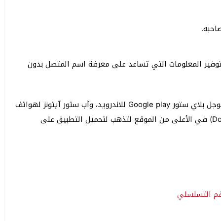
احبه.
لتوفير المعلومات التي تساعد على معرفة اسم المتصل بدون
يتوفر تطبيق للموقع عبر المتاجر الرسمية في كل من جوجل بلاي ستور Google play للاندرويد، وآب ستور آيتونز لهواتف
الآيفون العاملة بنظام iOS، انقر على خيار (Download app) في الأعلى من الموقع لتذهب لتحميل التطبيق على
قم التسلسلي