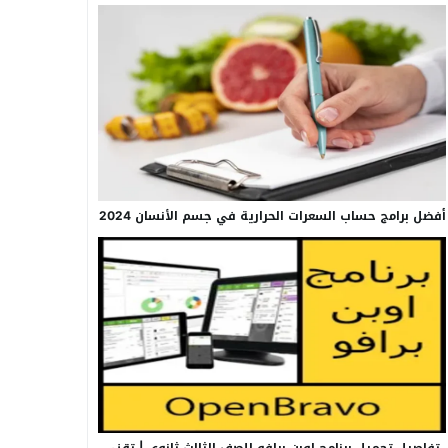
أفضل برامج حساب السعرات الحرارية في جسم الأنسان 2024
تفاصيل تحميل برنامج اوبن برافو للصف الثالث ثانوي | تقني