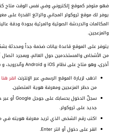
يوفر لك موقع تروكولر المجاني والرائع القدرة على مع
المكالمات والدردشة الصوتية والمرئية بجودة ودقة عالية
والمزعجين.
يتوفر على الموقع قاعدة بيانات ضخمة جداً ومحدثة بشكل
من الأشخاص والمستخدمين حول العالم، وبمجرد اتصال أ
أخرى، وهو متاح على نظام iOS و Android وآندرويد، و في حال قررت استخدامه عليك بالتالي:
اذهب لزيارة الموقع الرسمي عبر الإنترنت
انقر هنا
ع
من حظر المزعجين ومعرفة هوية المتصلين.
سجلّ الدخول
جديد على تروكولر.
اكتب رقم الشخص الذي تريد معرفة هويته في مر
انقر على دخول أو انتر Enter.