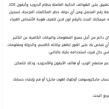
فهو متوفر كموقع إلكتروني وفي نفس الوقت متاح كتطبيق على الهواتف الذكية العاملة بنظام آندرويد وآيفون iOS،
رفة رقم المتصل ومن أي دولة، حظر المكالمات المزعجة، تسجيل
، فيمكنك البحث بالرقم اون لاين لتعرف هوية الأشخاص الغرباء
 دائم من أجل جميع المعلومات والبيانات الكافية عن الكثير
ي شخص بك على الفور تظهر بياناته كالاسم، والدولة ومعلومات
بر متصفح الويب أو هاتف الآيفون والآندرويد، وذلك لتتمكن
 بحسابك على جوجل Google أو عبر حساب مايكروسوفت آوتلوك (هوت مايل) أو قم بإنشاء حسابك
بع البحث.