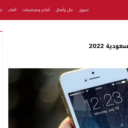
تسوق
مال وأعمال
أفلام ومسلسلات
ألعاب
تط
دية 2022