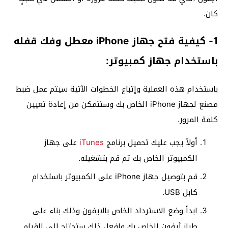
كان.
1- كيفية فتح جهاز iPhone معطل وفك قفله
باستخدام جهاز كمبيوتر:
باستخدام هذه العملية وإتباع الخطوات الآتية سيتم عمل ضبط
مصنع لجهاز iPhone الخاص بك وستتمكن من إعادة تعيين
كلمة المرور.
أولاً يجب عليك تحميل برنامج
iTunes
على جهاز
الكمبيوتر الخاص بك ثم قم بتشغيله.
قم بتوصيل جهاز iPhone على الكمبيوتر باستخدام
كابل USB.
ابدأ وضع الاسترداد الخاص بالايفون وذلك بناء على
طراز آيفون الخاص بك ولفعل ذلك ستحتاج إلى القيام