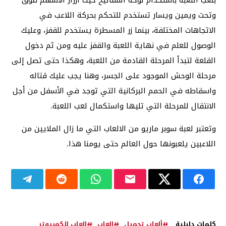
بلعب اللعبة باستخدام لوحة المفاتيح حيث أزرار الأسهم فوق
وتحت ويمين ويسار تستخدم للتحكم بحركة اللاعب في
الاتجاهات المختلفة، بينما زر المسطرة يستخدم للقفز، وعليك
الوصول للعلم في نهاية اللعبة والقفز عليه ومن ثم دخول
القلعة لتبدأ المرحلة القادمة من اللعبة، وهكذا حتى تصل إلى
مرحلة الوحش الموجود على الجسر، وهنا يجب عليك قتاله
واسقاطه في الحمم البركانية التي توجد في الأسفل من أجل
الانتقال للمرحلة التي تليها واستكمال لعب اللعبة.
وتعتبر لعبة سوبر ماريو من الالعاب التي ما زال الملايين من
اللاعبين يلعبونها حول العالم حتى يومنا هذا.
كلمات دليلية
ألعاب تحميل
العاب
العاب للكمبيوتر