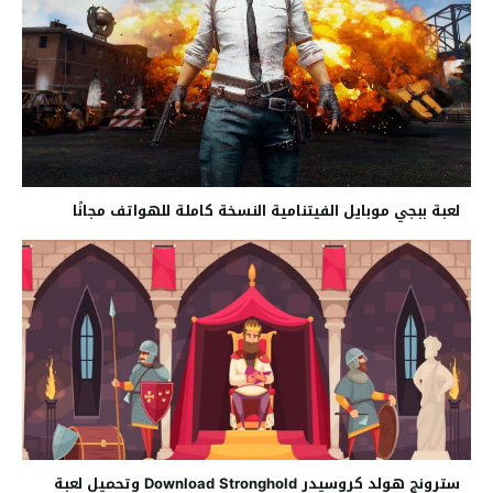
لعبة ببجي موبايل الفيتنامية النسخة كاملة للهواتف مجانًا
سترونج هولد كروسيدر Download Stronghold وتحميل لعبة