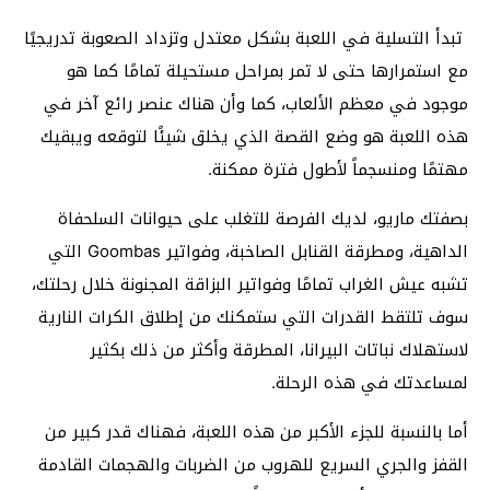
تبدأ التسلية في اللعبة بشكل معتدل وتزداد الصعوبة تدريجيًا
مع استمرارها حتى لا تمر بمراحل مستحيلة تمامًا كما هو
موجود في معظم الألعاب، كما وأن هناك عنصر رائع آخر في
هذه اللعبة هو وضع القصة الذي يخلق شيئًا لتوقعه ويبقيك
مهتمًا ومنسجماً لأطول فترة ممكنة.
بصفتك ماريو، لديك الفرصة للتغلب على حيوانات السلحفاة
الداهية، ومطرقة القنابل الصاخبة، وفواتير Goombas التي
تشبه عيش الغراب تمامًا وفواتير البزاقة المجنونة خلال رحلتك،
سوف تلتقط القدرات التي ستمكنك من إطلاق الكرات النارية
لاستهلاك نباتات البيرانا، المطرقة وأكثر من ذلك بكثير
لمساعدتك في هذه الرحلة.
أما بالنسبة للجزء الأكبر من هذه اللعبة، فهناك قدر كبير من
القفز والجري السريع للهروب من الضربات والهجمات القادمة