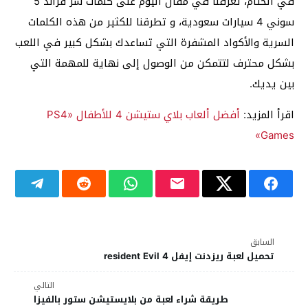
في الختام، تعرفنا في مقال اليوم على كلمات سر قراند 5
سوني 4 سيارات سعودية، و تطرقنا للكثير من هذه الكلمات
السرية والأكواد المشفرة التي تساعدك بشكل كبير في اللعب
بشكل محترف لتتمكن من الوصول إلى نهاية للمهمة التي
بين يديك.
اقرأ المزيد:
أفضل ألعاب بلاي ستيشن 4 للأطفال «PS4
Games»
السابق
تحميل لعبة ريزدنت إيفل resident Evil 4
التالي
طريقة شراء لعبة من بلايستيشن ستور بالفيزا