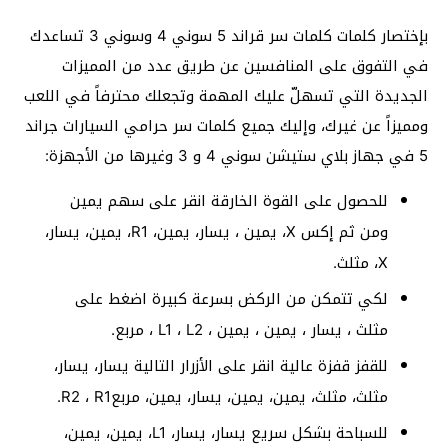
بإختصار كلمات كلمات سر قراند 5 سوني 4 وسوني 3 تساعدك
في التفوق على المنافسين عن طريق عدد من المميزات
الجديدة التي تسهلّ عليك المهمة وتجعلك محترفاً في اللعب
ومميزاً عن غيرك، وإليك جميع كلمات سر حرامي السيارات جراند
5 في جهاز بلاي ستيشن سوني 4 و 3 وغيرها من الأجهزة:
للحصول على القوة الخارقة انقر على سهم يمين
ومن ثم إكس X، يمين ، يسار، يمين، R1، يمين، يسار،
X، مثلث.
لكي تتمكن من الركض بسرعة كبيرة اضغط على
مثلث ، يسار ، يمين ، يمين ، L1 ، L2 ، مربع.
للقفز قفزة عالية انقر على الأزرار التالية يسار، يسار،
مثلث، مثلث، يمين، يمين، يسار، يمين، مربعR2 ، R1.
للسباحة بشكل سريع يسار، يسار، L1، يمين، يمين،