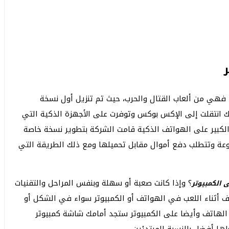
لعبة ببجي من انتاج وتطوير شركة PUBG Corporation فهي من ألعاب القتال والحرب، حيث تم تنزيل أول نسخة
لعبة يوم 20 ديسمبر عام 2017 ، وبعد ذلك انتقلت إلى الإكس بوكس وتوفرت على الأجهزة الذكية التي
 iOS في عام 2018 وبعد الانتشار الكبير على الهواتف الذكية قامت الشركة بتطوير نسخة خاصة
وجود على متجر Steam ولكنها مدفوعة وتتطلب دفع أموال مقابل تحميلها ومع ذلك الطريقة التي
؟ وإذا كانت صعبة أو سهلة وبنفس المراحل والتقنيات
 الكمبيوتر
اف أثناء اللعب في الهواتف أو الكمبيوتر سواء في الشكل أو
 الهاتف وأيضا على الكمبيوتر ستجد أمامك شاشة كمبيوتر