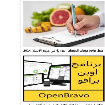
أفضل برامج حساب السعرات الحرارية في جسم الأنسان 2024
تفاصيل تحميل برنامج اوبن برافو للصف الثالث ثانوي | تقني