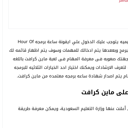
وبعد اكمال عملية التسجيل فى لعبة ماين كرافت التعليميه يتوجب عليك الدخول علي ايقونة ساعة برمجه Hour Of
تبرمج وبععدها يتم ادخالك للمهمات وسوف يتم اظهار قائمه لك
هتك صعوبه فى معرفة المهام فى لعبة ماين كرافت باللغه
لتعرف الارشادات ويمكنك اختيار احد الخيارات الثلاثيه للبرمجه
هام يتم اصدار شهادة ساعه برمجه معتمده من ماين كرافت.
لى ماين كرافت
أعلنت عنها وزارة التعليم السعودية، ويمكن معرفة طريقة