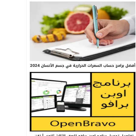
أفضل برامج حساب السعرات الحرارية في جسم الأنسان 2024
تفاصيل تحميل برنامج اوبن برافو للصف الثالث ثانوي | تقني