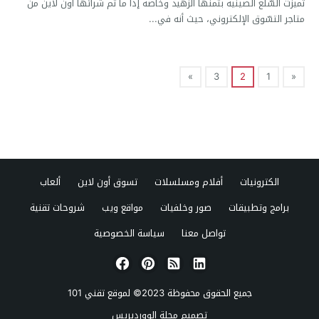
تميزت السّلع الصينية بثمنها الزهيد وخاصةً إذا ما تم شرائها أون لاين من
متاجر التسّوق الإلكتروني، حيث أنه في...
»
3
2
1
«
الكترونيات
أفلام ومسلسلات
تسوق أون لاين
ألعاب
برامج وتطبيقات
صور وخلفيات
مواقع ويب
شروحات تقنية
تواصل معنا
سياسة الخصوصية
جميع الحقوق محفوظة 2023© لموقع
تقني 101
تصميم
مجلة الووردبريس