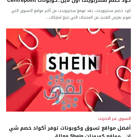
كود خصم سنتربوينت أون لاين..كوبونات Centrepoint
كود خصم سنتربوينت، يعد موقع سنتربوينت من أكبر مواقع التسوق التي
تقوم بعرض العديد من المنتجات التي تتبع لماركات...
التسوق عبر الانترنت
أفضل مواقع تسوق وكوبونات توفر أكواد خصم شي
إن.. مواقع كوبونات Shein فعالة