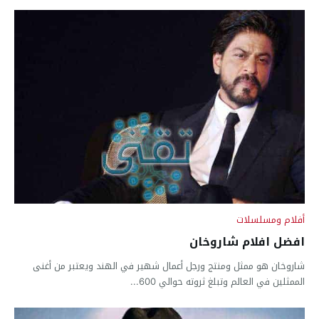
أفلام ومسلسلات
افضل افلام شاروخان
شاروخان هو ممثل ومنتج ورجل أعمال شهير في الهند ويعتبر من أغنى
الممثلين في العالم وتبلغ ثروته حوالي 600...