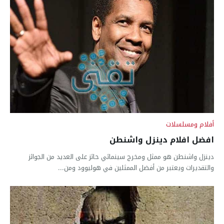
أفلام ومسلسلات
افضل افلام دينزل واشنطن
دينزل واشنطن هو ممثل ومخرج سينمائي حائز على العديد من الجوائز
والتقديرات ويعتبر من أفضل الممثلين في هوليوود ومن...