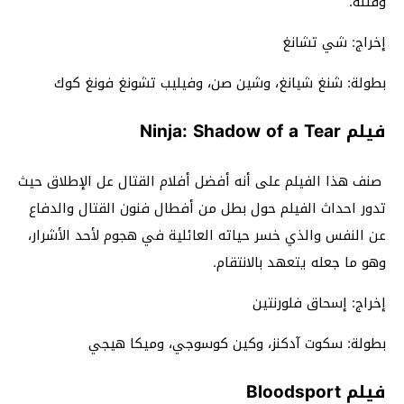
وقتله.
إخراج: شي تشانغ
بطولة: شنغ شيانغ، وشين صن، وفيليب تشونغ فونغ كوك
فيلم Ninja: Shadow of a Tear
صنف هذا الفيلم على أنه أفضل أفلام القتال عل الإطلاق حيث
تدور احداث الفيلم حول بطل من أفطال فنون القتال والدفاع
عن النفس والذي خسر حياته العائلية في هجوم لأحد الأشرار،
وهو ما جعله يتعهد بالانتقام.
إخراج: إسحاق فلورنتين
بطولة: سكوت آدكنز، وكين كوسوجي، وميكا هيجي
فيلم Bloodsport