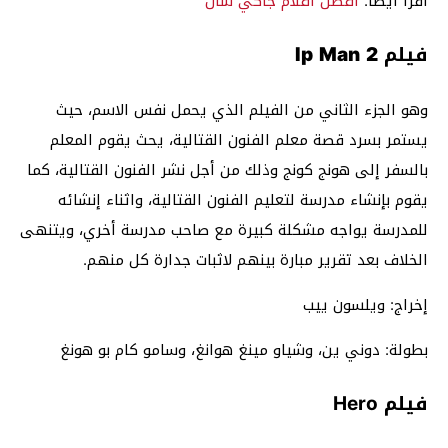
اقرأ أيضاً:
افضل افلام جاكي شان
فيلم Ip Man 2
وهو الجزء الثاني من الفيلم الذي يحمل نفس الاسم، حيث
يستمر بسرد قصة معلم الفنون القتالية، يحث يقوم المعلم
بالسفر إلى هونج كونج وذلك من أجل نشر الفنون القتالية، كما
يقوم بإنشاء مدرسة لتعليم الفنون القتالية، واثناء إنشائه
للمدرسة يواجه مشكلة كبيرة مع صاحب مدرسة أخري، ويتنهى
الخلاف بعد تقرير مبارة بينهم لاثبات جدارة كل منهم.
إخراج: ويلسون ييب
بطولة: دوني ين، وشياو مينغ هوانغ، وسامو كام بو هونغ
فيلم Hero