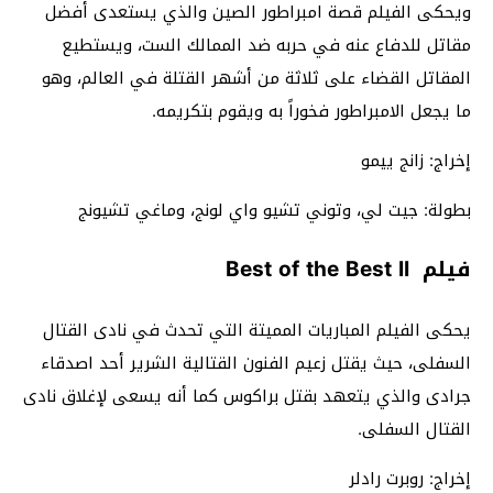
ويحكى الفيلم قصة امبراطور الصين والذي يستعدى أفضل
مقاتل للدفاع عنه في حربه ضد الممالك الست، ويستطيع
المقاتل القضاء على ثلاثة من أشهر القتلة في العالم، وهو
ما يجعل الامبراطور فخوراً به ويقوم بتكريمه.
إخراج: زانج ييمو
بطولة: جيت لي، وتوني تشيو واي لونج، وماغي تشيونج
فيلم Best of the Best II
يحكى الفيلم المباريات المميتة التي تحدث في نادى القتال
السفلى، حيث يقتل زعيم الفنون القتالية الشرير أحد اصدقاء
جرادى والذي يتعهد بقتل براكوس كما أنه يسعى لإغلاق نادى
القتال السفلى.
إخراج: روبرت رادلر