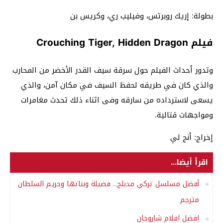
بطولة: إريك روبرتس، وفيليب ري، وكريس بن
فيلم Crouching Tiger, Hidden Dragon
وتدور أحداث الفيلم حول سرقة سيف القدر الأخضر من المحارب
والذي كان في طريقه لحفظ السيف في مكان آمن، والذي
يسعى لاسترداده من سارقه وفى اثناء ذلك تحدث مغامرات
ومواجهات قتالية.
إخراج: أنج لي
اقرأ أيضا...
أفضل مسلسل تركي مدبلج.. فضيلة وبناتها وحريم السلطان
مترجم
افضل افلام شاروخان