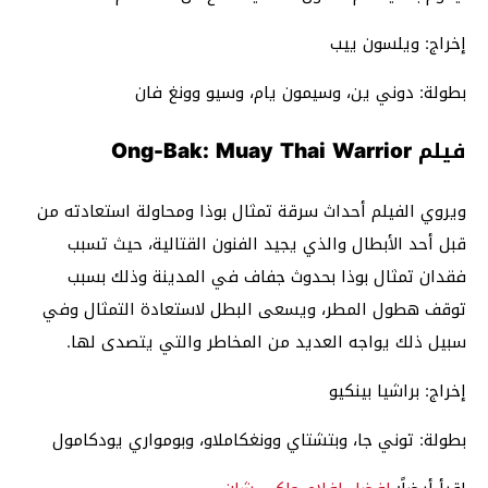
إخراج: ويلسون ييب
بطولة: دوني ين، وسيمون يام، وسيو وونغ فان
فيلم Ong-Bak: Muay Thai Warrior
ويروي الفيلم أحداث سرقة تمثال بوذا ومحاولة استعادته من
قبل أحد الأبطال والذي يجيد الفنون القتالية، حيث تسبب
فقدان تمثال بوذا بحدوث جفاف في المدينة وذلك بسبب
توقف هطول المطر، ويسعى البطل لاستعادة التمثال وفي
سبيل ذلك يواجه العديد من المخاطر والتي يتصدى لها.
إخراج: براشيا بينكيو
بطولة: توني جا، وبتشتاي وونغكاملاو، وبومواري يودكامول