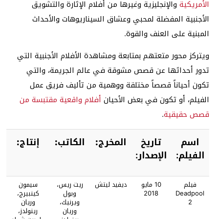
الأمريكية
والإنجليزية وغيرها من أفلام الإثارة والتشويق
الأجنبية المفضلة لمحبي وعشاق السيناريوهات والأحداث
المبنية على العنف والقوة.
ويتركز محور متعتهم بمتابعة ومشاهدة الأفلام الأجنبية التي
تدور أحداثها عن قصص مشوقة في عالم الجريمة، والتي
تكون أحياناً قصصاً مختلقة ووهمية من تأليف فريق عمل
الفيلم، أو تكون في بعض الأحيان
أفلام واقعية مقتبسة من
قصص حقيقية
.
اسم
تاريخ
المخرج:
الكاتب:
إنتاج:
الفيلم:
الإصدار:
فيلم
10 مايو
ديفيد ليتش
ريت ريس،
سيمون
Deadpool
2018
وبول
كينبيرج،
2
ويرنيك،
وريان
وريان
رينولدز،