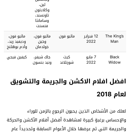
لين،
وكلايتون
تاونسند،
وسامانثا
فنسنت
The King’s
12 فبراير
ماثيو فون
ماثيو فون،
ماثيو فون،
Man
2022
وجين
وديفيد ريد،
جولدمان
وآدم بوهلنج
Black
7 مايو
كيث
جاك شيفر،
كيفين فيجي
Widow
2022
شورتلاند
ونيد بنسون
افضل افلام الاكشن والجريمة والتشويق
لعام 2018
لعلك من الأشخاص الذين يحبون الرجوع بالزمن للوراء
والإحساس برغبةٍ كبيرة لمشاهدة أفضل أفلام الأكشن والحركة
والجريمة التي تم عرضها خلال الأعوام السابقة وتحديداً عام