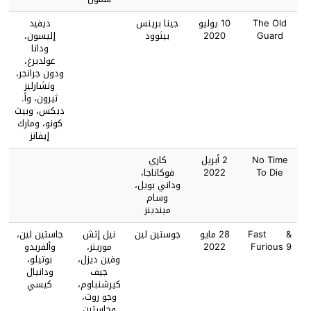
The Old
10 يوليو
جينا برينس
ديفيد
Guard
2020
بيثوود
إليسون،
ودانا
غولدبرغ،
ودون جرانجر،
وتشارليز
ثيرون، وأ.
ديكس، وبيث
كونو، ومارك
إيفانز
No Time
2 أبريل
كاري
To Die
2022
فوكاناجا،
وداني بويل،
وسام
ميندينز
Fast &
28 مايو
جوستين لين
نيل إتش
جاستين لين،
Furious 9
2022
موريتز،
وألفريدو
وفين ديزل،
بوتيلو،
جيف
ودانيال
كيرشنباوم،
كيسي
وجو روث،
وجاستين