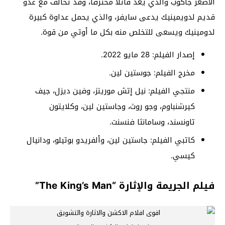
الأصغر جاكوب والذي يعد قاتلاً محترفاً، وقد تحالف مع عدو
قديم لدويمينيك يدعى سايفر، والذي يحمل عداوة كبيرة
لدومينيك ويسعى للتخلص منه بكل ما أوتي من قوة.
إصدار الفيلم: 28 مايو 2022.
مخرج الفيلم: جوستين لين.
منتجي الفيلم: نيل إتش موريتز، وفين ديزل، جيف
كيرشنباوم، وجو روث، وجاستين لين، وكلايتون
تاونسند، وسامانثا فنسنت.
كاتبي الفيلم: جاستين لين، وألفريدو بوتيلو، ودانيال
كيسي.
فيلم الجريمة والإثارة “The King’s Man”