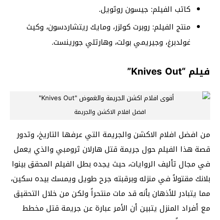
كاتب الفيلم: جيسون روثويل.
منتج الفيلم: روبرت كولزر، ومايك ريتشاردسون، وكيث
غولدبرغ، وجيريمي بولت، وهارتلي جورينست.
فيلم “Knives Out”
افضل افلام الاكشن والجريمة
من افضل افلام الاكشن والجريمة التي عرفها التاريخ، وتدور
قصة هذا الفيلم حول جريمة قتل هارلان ثرومبي والذي يعمل
في مجال تأليف الروايات، حيث يجده بطل الفيلم المحقق بينوا
بلانك مقتولاً في منزله وبرقبته جرح طويل ويمسك بيده سكين،
مما يتبادر للأذهان بأنه قد مات منتحراً ولكن من خلال التحقيق
مع أفراد المنزل يتبين أن الأمر عبارة عن جريمة قتل مخطط