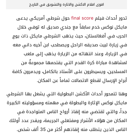
اقوى افلام الاكشن والاثارة والتشويق في التاريخ
تدور أحداث فيلم
final score
حول شرطي أمريكي يدعى
مايكل نوكس خدم سابقاً مع جندي صديق له توفي خلال
الحرب في أفغانستان، حيث يذهب الشرطي مايكل ذات يومٍ
في زيارة لبيت صديقه الراحل ويصطحب ابن أخيه داني معه
في الزيارة، وعند انتهائه من الزيارة يذهب إلى ملعب
لمشاهدة مباراة كرة القدم التي يقتحمها مجموعةٌ من
المسلحين، ويسيطرون على الأستاد بالكامل، ويدمرون كافة
أبراج الإرسال لقطع الاتصالات تماماً عن المكان.
وهنا تتمحور أحداث الأكشن البطولية التي يشعل بها الشرطي
مايكل نوكس الإثارة والبطولة في مهمته ومسؤوليته الكبيرة
جداً، والتي تقتضي منه إنقاذ أرواح الناس المتواجدة في
المكان من هؤلاء الأشرار ومفتعلي الجريمة، ويقدر عدد أولئك
الناس الذين يتطلب منه إنقاذهم أكثر من 35 ألف شخص.