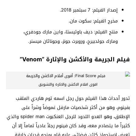
إصدار الفيلم: 7 سبتمبر 2018.
مخرج الفيلم: سكوت مان.
منتج الفيلم: ديف باوتيستا، واين مارك جودفري،
ومارك جولدبيرج، وروبرت جونز، وجوناثان ميسنر.
فيلم الجريمة والأكشن والإثارة “Venom”
اقوى افلام الاكشن والاثارة والتشويق
تدور أحداث هذا الفيلم حول رجل اسمه توم هاردي الملقب
بفينوم، وهو من أكثر شخصيات مارفل غموضاً وشراً على
الإطلاق، وهو العدو اللدود للرجل العنكبوت spider man والذي
كثيراً ما يتصادم معه، وقد كان فينوم رجلاً عادياً تماماً إلا أن
تعرض لاستحواذ كائن فضائي عليه قام بمنحه قدرات خارقة