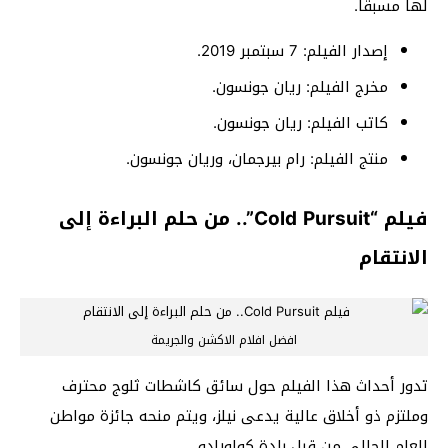
لها مسبقاً.
إصدار الفيلم: 7 سبتمبر 2019.
مخرج الفيلم: ريان جونسون.
كاتب الفيلم: ريان جونسون.
منتج الفيلم: رام بيرجمان، وريان جونسون.
فيلم “Cold Pursuit”.. من حلم البراءة إلى
الانتقام
افضل افلام الاكشن والجريمة
تدور أحداث هذا الفيلم حول سائق كاشطات ثلوج محترف
وملتزم ذو أخلاق عالية يدعى نيلز، ويتم منحه جائزة مواطن
العام الحالي من قبل بلدة كولورادو.