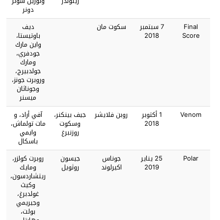
رينولدز
ولورين شولر
دونر
Final
7 سبتمبر
سكوت مان
ديف
Score
2018
باوتيستا،
واين مارك
جودفري،
ومارك
جولدبيرج،
وروبرت جونز،
وجوناثان
ميسنر
Venom
1 أكتوبر
روبن فلايشر
جيف بينكنر،
آفي أراد، و
2018
وسكوت
مات تولماش،
روزنبرغ
وايمي
باسكال
Polar
25 يناير
جوناس
جيسون
روبرت كولزر،
2019
اكيرلوند
روثويل
ومايك
ريتشاردسون،
وكيث
غولدبرغ،
وجيريمي
بولت،