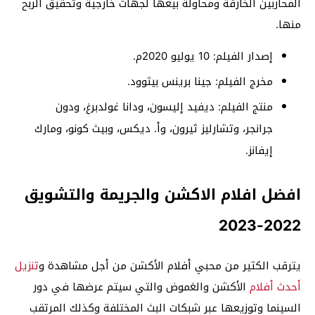
المحاربين الخارقة ومحاولة بيعها لجهات خارجية وتحقيق الربح
منها.
إصدار الفيلم: 10 يوليو 2020م.
مخرج الفيلم: جينا برينس بيثوود.
منتج الفيلم: ديفيد إليسون، ودانا غولدبرغ، ودون
جرانجر، وتشارليز ثيرون، وأ. ديكس، وبيث كونو، ومارك
إيفانز.
افضل افلام الاكشن والجريمة والتشويق
2022-2023
يترقب الكثير من محبي أفلام الأكشن من أجل مشاهدة و
تنزيل
أحدث أفلام
الأكشن والغموض والتي سيتم عرضها في دور
السينما وتوزيعها عبر شبكات البث المختلفة وكذلك المرتقب