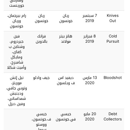
وهارتلي
جورينست
Knives
7 سبتمبر
ريان
ريان
رام بيرجمان،
Out
2019
جونسون
جونسون
وريان
جونسون
Cold
8 فبراير
هانز بيتر
فرانك
فين
Pursuit
2019
مولاند
بالدوين
جيردروم،
وشتاين ب
كفاي،
ومايكل
شامبرج،
وأميت شكلا
Bloodshot
13 مارس
ديفيد اس
جيف وادلو
نيل إتش
2020
ف ويلسون
موريتز،
وتوبي جافي،
ودينيش
شمداساني،
وفين ديزل
Debt
20 مايو
جيسي
جيسي
Collectors
2020
في.جونسون
ف.جونسون،
ووستو
سمول