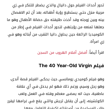
تدور أحداث الفيلم حول دانيال والذي يضطر للتنكر في زي
مربية منزل حتي يستطيع رؤية أطفاله، بعد أن تم الانفصال
بينه وبين زوجته وقد أخذت طليقته حق حضانة الأطفال وهو ما
جعلها تمنعه من رؤيتهم، لتدور أحداث الفيلم في إطار من
الكوميديا الرائعة حين يحاول دانيا التقرب من أبنائه وهو في
زي امرأة.
اقرأ أيضاً:
أفضل أفلام الهروب من السجن
فيلم The 40 Year-Old Virgin
وهو فيلم كوميدي رومانسي حيث يحكى الفيلم قصة أندى،
وهو رجل وسيم، ورغم ذلك فهو لم يدخل في أي علاقة
عاطفية، حيث انه يمضى معظم وقته في العمل ولعب
الكوتشينه، إلى أن يقابل تريش والتي يقع في غرامها ليقرر
طلب المساعدة من أصدقائه لكيفية التعامل معها.