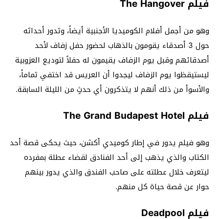
فيلم The Hangover
وهو من أجمل أفلام الكوميديا الأجنبية أيضاً، وتدور أحداثه
حول 3 أصدقاء يقومون بالذهاب لحضور حفل زفاف لأحد
أصدقائهم وقبل يوم الزفاف يقيمون له حفلاً لتوديع العزوبية
ليستيقظوا يوم الزفاف ليجدوا أن العريس قد اختفي تماماً،
والأسوأ من ذلك أنهم لا يتذكرون أي حدثٍ من الليلة السابقة.
فيلم The Grand Budapest Hotel
وهو فيلم يدور في إطار كوميدي أكشن، حيث يحكى قصة أحد
الكتاب والذي يذهب إلى أحد الفنادق لقضاء عطلة بمفرده
ليتعرف خلال عطلته على صاحب الفندق والذي يدور بينهم
حوار عن قصة حياة كل منهم.
فيلم Deadpool