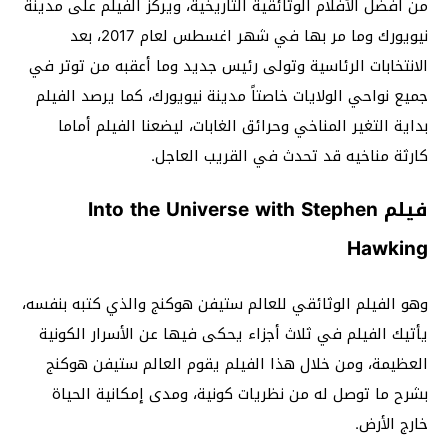
من أفضل الأفلام الوثائقية التاريخية، ويركز الفيلم على مدينة
نيويورك وما مر بها في شهر اغسطس لعام 2017، بعد
الانتخابات الرئاسية وتولى رئيس جديد وما أعقبه من توتر في
جميع نواحي الولايات خاصتاً مدينة نيويورك، كما يرصد الفيلم
بداية التغير المناخي وحرائق الغابات، ليضعنا الفيلم أماما
كارثة مناخيه قد تحدث في القريب العاجل.
فيلم Into the Universe with Stephen
Hawking
وهو الفيلم الوثائقي للعالم ستيفن هوكنج والذي كتبه بنفسه،
يأتيك الفيلم في ثلاث أجزاء يحكى فيها عن الأسرار الكونية
العظيمة، ومن خلال هذا الفيلم يقوم العالم ستيفن هوكنج
بشرح ما توصل له من نظريات كونية، ومدى إمكانية الحياة
خارج الأرض.