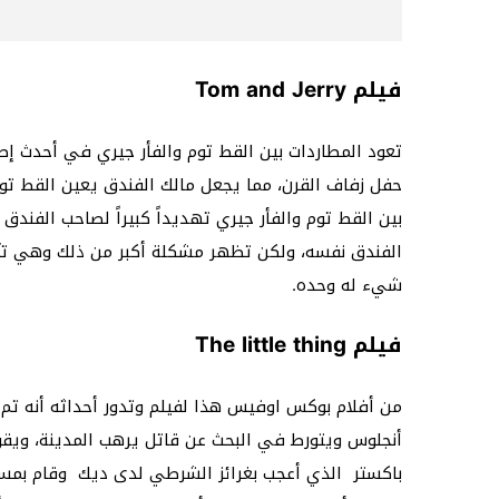
فيلم Tom and Jerry
تعود المطاردات بين القط توم والفأر جيري في أحدث إص
حفل زفاف القرن، مما يجعل مالك الفندق يعين القط تو
بين القط توم والفأر جيري تهديداً كبيراً لصاحب الفند
الفندق نفسه، ولكن تظهر مشكلة أكبر من ذلك وهي ت
شيء له وحده.
فيلم The little thing
من أفلام بوكس اوفيس هذا لفيلم وتدور أحداثه أنه تم
أنجلوس ويتورط في البحث عن قاتل يرهب المدينة، وي
باكستر الذي أعجب بغرائز الشرطي لدى ديك وقام بمساع