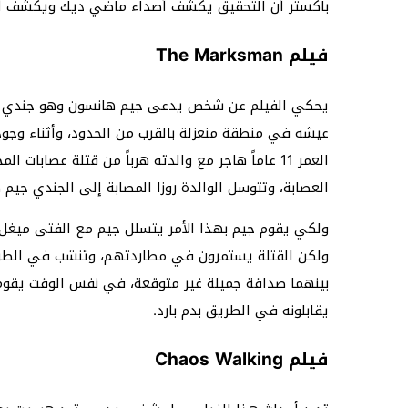
باكستر أن التحقيق يكشف أصداء ماضي ديك ويكشف أسر
فيلم The Marksman
يحكي الفيلم عن شخص يدعى جيم هانسون وهو جندي س
عيشه في منطقة منعزلة بالقرب من الحدود، وأثناء وجو
العمر 11 عاماً هاجر مع والدته هرباً من قتلة عصاب
العصابة، وتتوسل الوالدة روزا المصابة إلى الجندي جي
ولكي يقوم جيم بهذا الأمر يتسلل جيم مع الفتى ميغل م
ولكن القتلة يستمرون في مطاردتهم، وتنشب في الطريق
بينهما صداقة جميلة غير متوقعة، في نفس الوقت يقوم
يقابلونه في الطريق بدم بارد.
فيلم Chaos Walking