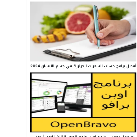
أفضل برامج حساب السعرات الحرارية في جسم الأنسان 2024
تفاصيل تحميل برنامج اوبن برافو للصف الثالث ثانوي | تقني