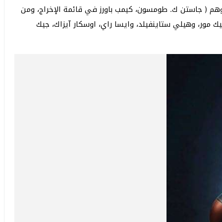
وهم ( جاستن ك. طومسون، كيمب باورز في قائمة الإخراج، ومن
ك مور، وهيلي ستاينفيلد، وايسا راي، اوسكار آيزاك، جيك