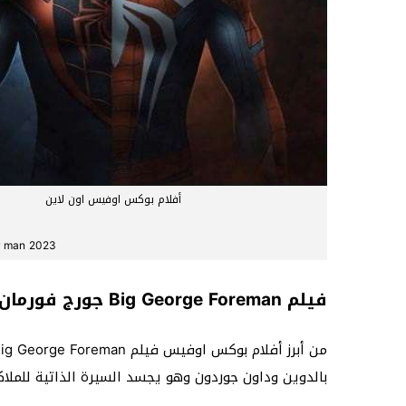
أفلام بوكس اوفيس اون لاين
spider man 2023 فيلم 
فيلم Big George Foreman جورج فورمان الكبير
بالدوين وداون جوردون وهو يجسد السيرة الذاتية للملا