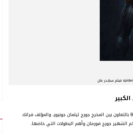
سبايدر مان
من أبرز أفلام بوكس اوفيس فيلم Big George Foreman بالتعاون بين المخرج جورج تيلمان جونيور، والمؤلف فرانك
كم الشهير جورج فورمان وأهم البطولات التي خاضها.