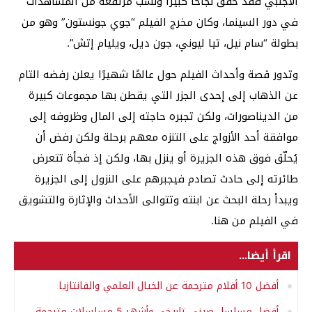
الأجنبي فقد حقق نجاحًا كبيرًا ونسب مرتفعة من المشاهدات
في دور السينما، وكان مخرج الفيلم “جوي جونستون” وهو من
بطولة “سام نيل، تيا ليوني، جون ديل، ويليام إتش”.
وتدور قصة وأحداث الفيلم حول عالمًا شهيرًا يعلن رفضه التام
عن الذهاب إلى إحدى الجزر التي يقطن بها مجموعات كبيرة
من الديناصورات، ولكن تجبره حاجته إلى المال وظروفه إلى
موافقة أحد الأزواج على التنزه معهم برحلة ولكن رفض أن
يُحلّق فوق هذه الجزيرة أو ينزل بها، ولكن إذ فجأة تتعرض
طائرته إلى حادث تصادم فيجبرهم على النزول إلى الجزيرة
ويبدأ رحلة البحث عن ابنته وتتوالى الأحداث والإثارة والتشويق
في الفيلم من هنا.
اقرأ أيضا...
أفضل 10 أفلام مترجمة عن الخيال العلمي والفانتازيا
أفضل مسلسل صيني تاريخي وأشهر 5 مسلسلات مترجمة