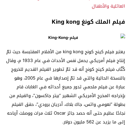
العائلية والأطفال
فيلم الملك كونغ King kong
يعتبر فيلم كينج كونج king kong من الأفلام المقتبسة حيث تمّ
إنتاج فيلم أمريكي يحمل نفس الأحداث في عام 1933 م، وقال
كُتّاب فيلم كينج كونج أنه قد تمّ تطوير الفيلم القديم للخروج
بالنسخة الحالية والتي قد تمّ إصدارها في عام 2005، وهو
عبارة عن فيلم ملحمي تدور جميع أحداثه في الغابات قام
بإخراجه المخرج الأمريكي الشهير “بيتر جاكسون”، والفيلم من
بطولة “نعومي واتس، جاك بلاك، أدريان برودي”، حقق الفيلم
نجاحًا عظيم حتى أنه حصد جائز Oscar ثلاث مرات ووصلت أرباحه
إلى ما يزيد عن 562 مليون دولار.