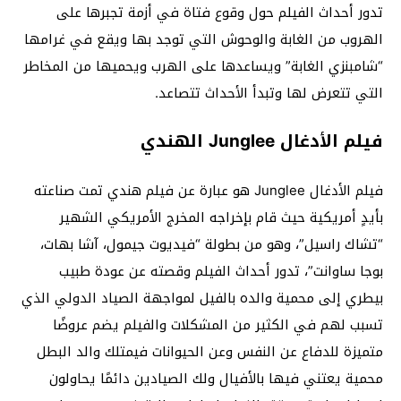
تدور أحداث الفيلم حول وقوع فتاة في أزمة تجبرها على
الهروب من الغابة والوحوش التي توجد بها ويقع في غرامها
“شامبنزي الغابة” ويساعدها على الهرب ويحميها من المخاطر
التي تتعرض لها وتبدأ الأحداث تتصاعد.
فيلم الأدغال Junglee الهندي
فيلم الأدغال Junglee هو عبارة عن فيلم هندي تمت صناعته
بأيدٍ أمريكية حيث قام بإخراجه المخرج الأمريكي الشهير
“تشاك راسيل”، وهو من بطولة “فيديوت جيمول، آشا بهات،
بوجا ساوانت”، تدور أحداث الفيلم وقصته عن عودة طبيب
بيطري إلى محمية والده بالفيل لمواجهة الصياد الدولي الذي
تسبب لهم في الكثير من المشكلات والفيلم يضم عروضًا
متميزة للدفاع عن النفس وعن الحيوانات فيمتلك والد البطل
محمية يعتني فيها بالأفيال ولك الصيادين دائمًا يحاولون