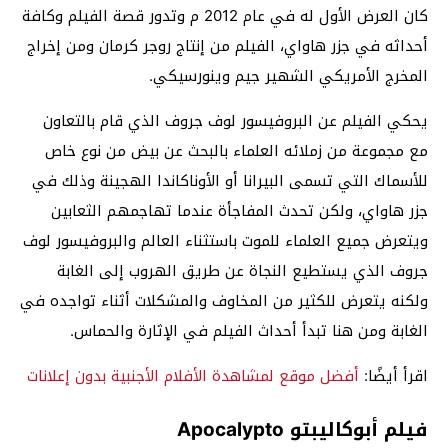
كان العرض الأول له في عام 2012 م وتدور قصة الفيلم وكافة
أحداثه في جزر هاواي، الفيلم من إنتاج روجر كرمان ومن إخراج
المخرج الأمريكي الشهير جيم وينورسيكي.
يحكي الفيلم عن البروفيسور لوف جروف الذي قام بالتعاون
مع مجموعة من زملائه العلماء بالبحث عن بيض من نوع خاص
للأسماك التي تسمى البيرانا أو الأوناكاندا الهجينة وذلك في
جزر هاواي، ولكن تحدث المفاجأة عندما تهاجمهم الثعابين
ويتعرض جميع العلماء للموت باستثناء العالم والبروفيسور لوف
جروف الذي يستطيع النجاة عن طريق الهروب إلى الغابة
ولكنه يتعرض للكثير من المخاوف والمشكلات أثناء تواجده في
الغابة ومن هنا تبدأ أحداث الفيلم في الإثارة والحماس.
اقرأ أيضًا:
أفضل موقع لمشاهدة الأفلام الأجنبية بدون إعلانات
فيلم أبوكاليبتو Apocalypto