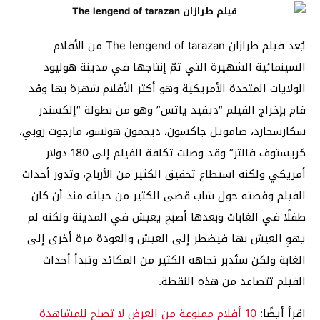
يُعد فيلم طرازان The lengend of tarazan من الأفلام
السينمائية الشهيرة التي تمّ إنتاجها في مدينة هوليود
الولايات المتحدة الأمريكية وهو أكثر الأفلام شهرة بها وقد
قام بإخراج الفيلم “ديفيد ياتس” وهو من بطولة “إلكسندر
سكارسجارد، صامويل جاكسون، ديجمون هونسو، مارجوت روبي،
كريستوف فالتز” وقد وصلت تكلفة الفيلم إلى 180 دولار
أمريكي ولكنه استطاع تحقيق الكثير من الأرباح، وتدور أحداث
الفيلم وقصته حول شاب قضى الكثير من حياته منذ أن كان
طفلًا في الغابات وبعدها أصبح يعيش في المدينة ولكنه لم
يهوِ العيش بها فيضطر إلى العيش والعودة مرة أخرى إلى
الغابة ولكن ستُدبر تجاهه الكثير من المكائد وتبدأ أحداث
الفيلم تتصاعد من هذه النقطة.
اقرأ أيضًا:
10 أفلام ممنوعة من العرض لا تصلح للمشاهدة