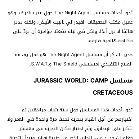
تَدور أحداث مسلسل The Night Agent حول بيتر ساذرلاند وهو
عميل مكتب التحقيقات الفيدرالي بالبيت الأبيض، ولكنه يدير
هاتفًا لا يرن أبدًا، ولكن في ليلة دَفعته مؤامرة أن يردّ على
مكالمة هاتفية فارقة.
جدير بالذكر أن مسلسل The Night Agent هو عمل يقدمه
المنتج التنفيذي لمسلسلي The Shield و.S.W.A.T.
مسلسل JURASSIC WORLD: CAMP
CRETACEOUS
تدور أحداث هذا المسلسل حول ستة شباب مراهقين تم
اختيارهم من أجل القيام بتجربة تحدث مرة واحدة في العمر ولا
تتكرر على الإطلاق، وتم اختيار مكان التجربة في معسكر
مغامرات جديد على الجانب الآخر من جزيرة نوبلار، وتبدأ التجربة