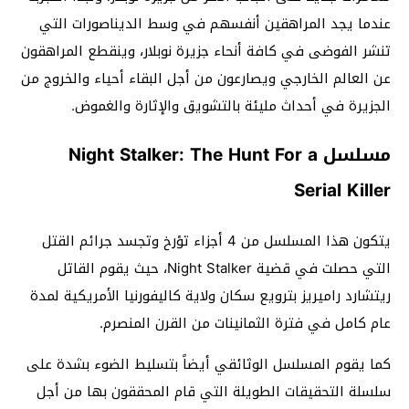
عندما يجد المراهقين أنفسهم في وسط الديناصورات التي
تنشر الفوضى في كافة أنحاء جزيرة نوبلار، وينقطع المراهقون
عن العالم الخارجي ويصارعون من أجل البقاء أحياء والخروج من
الجزيرة في أحداث مليئة بالتشويق والإثارة والغموض.
مسلسل Night Stalker: The Hunt For a
Serial Killer
يتكون هذا المسلسل من 4 أجزاء تؤرخ وتجسد جرائم القتل
التي حصلت في قضية Night Stalker، حيث يقوم القاتل
ريتشارد راميريز بترويع سكان ولاية كاليفورنيا الأمريكية لمدة
عام كامل في فترة الثمانينات من القرن المنصرم.
كما يقوم المسلسل الوثائقي أيضاً بتسليط الضوء بشدة على
سلسلة التحقيقات الطويلة التي قام المحققون بها من أجل