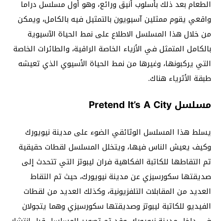
الطعام بعد ذلك بأسلوب أنيق ورائع، وهو أول مسلسل دراما
واقعي يقوم ممثلين آسيويون بالتمثيل فيه بالكامل، ويمكن
من خلال هذا المسلسل الاطلاع على نمط الحياة الآسيوية
بالكامل المتمثل في الأزياء الخاصة الراقية، والطائرات الخاصة
التي يركبونها، وغيرها من نمط الحياة الأسيوي الذي تعيشه
طبقة الأثرياء هناك.
مسلسل Pretend It’s A City
يسلط هذا المسلسل الوثائقي الضوء على مدينة نيويورك
وكيف يعيش الناس فيها، ويتخلل المسلسل لقطات حقيقية
تم التقاطها للكاتبة الفكاهية فران ليبوتز التي تتحدث إلى
صديقتها سكورسيزي عن مدينة نيويورك، حيث تم التقاط
العديد من المقابلات التلفزيونية، وكذلك العديد من لقطات
الفيديو للكاتبة ليبوتز وصديقتها سكورسيزي وهما يتجولان
في داخل مدينة نيويورك، وقد تم تصوير المسلسل قبل انتشار