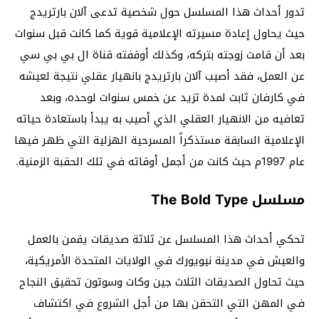
تدور أحداث هذا المسلسل حول شخصية تدعى آلان بارتريدج
حيث يحاول إعادة مسيرته الإعلامية قوية كما كانت قبل سنوات
بعد أن قامت زوجته بتركه، وكذلك أوقفته قناة ال بي بي سي
عن العمل، فقد أصيب آلان بارتريدج بانهيار عقلي نتيجة لعيشه
في كارفان ثابت لمدة تزيد عن خمس سنوات لوحده، وبعد
تعافيه من الانهيار العقلي الذي أصيب به يبدأ باستعادة حياته
الإعلامية السابقة مستذكراً المسرحية الهزلية التي ظهر فيها
عام 1997م حيث كانت من أجمل أوقاته في تلك الحقبة الزمنية.
مسلسل The Bold Type
تحكي أحداث هذا المسلسل عن ثلاثة صديقات يقمن بالعمل
والعيش في مدينة نيويورك في الولايات المتحدة الأمريكية،
حيث تحاول الصديقات الثلاث جين وكات وسوتون تحقيق النجاح
في المهن التي التحقن بها من أجل الشروع في اكتشاف