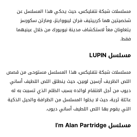
مسلسلات شبكة نتفليكس، حيث يحكي هذا المسلسل عن
شخصيتين هما كرييتيف فران ليبووايتز، ومارتن سكورسز
يتعاونان معاً لاستكشاف مدينة نيويورك من خلال عينيهما
فقط.
مسلسل LUPIN
مسلسلات شبكة نتفليكس، هذا المسلسل مستوحى من قصص
اللص الظريف أرسين لوبين، حيث ينطلق اللص اللطيف أساني
ديوب من أجل الانتقام لوالده بسبب الظلم الذي تسببت به له
عائلة ثرية، حيث لا يخلوا المسلسل من الظرافة والحيل الذكية
التي يقوم بها اللص اللطيف أساني ديوب.
مسلسل I’m Alan Partridge