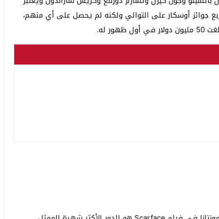
 باتشينو وجون كيزل وتشارلز دورننغ وكريس ساراندون ويعتبر
ربع جوائز أوسكار على التوالي ولكنه لم يحصل على أي منهم،
مجموعة كبيرة من محبي ال باتشينو يعتبرون دور توني مونتانا في فيلم Scarface هو الدور الأكثر شهرة للممثل