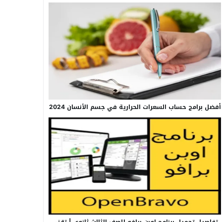
أفضل برامج حساب السعرات الحرارية في جسم الأنسان 2024
تفاصيل تحميل برنامج اوبن برافو للصف الثالث ثانوي | تقني