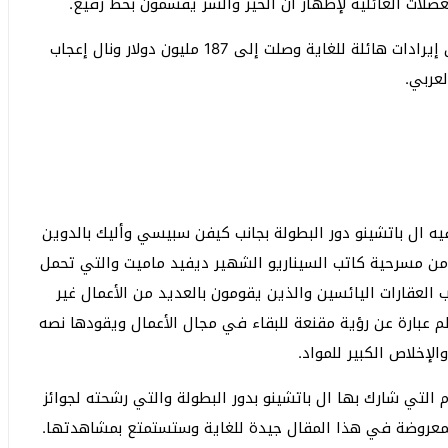
ات العائلية لإظهار أن الخير والشر يقسمون بخط رفيع.
فيلم Heat الذي يعتبر أحد افضل افلام ال باتشينو حقق إيرادات هائلة للغاية وصلت إلى 187 مليون دولار ونال إعجاب
عربي.
ريكي يلعب فيه ال باتشينو دور البطولة بجانب كيفن سبيسي وأليك بالدوين
 من مسرحية كاتب السيناريو الشهير ديفيد ماميت والتي تحمل
عقارات اليائسين والذين يقومون بالعديد من الأعمال غير
يلم عبارة عن رؤية مقنعة للبقاء في مجال الأعمال ويقودها نصه
لإخلاص الكبير للمواد.
 التي شارك بها ال باتشينو بدور البطولة والتي رشحته لجوائز
 المعروضة في هذا المقال جيدة للغاية وستستمتع بمشاهدتها.