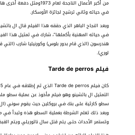
من أكبر الأعمال الناجحة لع
في حياته وثاني ترشيح لجائزة الأوسكار.
وبعد النجاح الباهر الذي حققه هذا الفيلم قال ال باتشين
في حياته المهنية بأكملها”، شارك في تمثيل هذا الفيلم 
هندرسون (الذي قام بدور بلوس) وكورنيليا شارب (التي قام
لوري).
فيلم Tarde de perros
سطو كارثية على بنك في بروكلين حيث يقوم سوني (ال ب
وبعد ذلك تعلم الشرطة بعملية السطو هذه وتبدأ في مح
وتستمر الأحداث حتى يتم قتل سال ناتوريلي ويتم القب