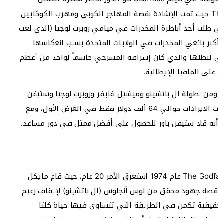
الأمريكي بعد مايكل كورليوني في فيلم The Godfather حيث تمت الإشادة بقصة المهاجر الكوبي ومهرب الكوكايين
 طلب أحد أباطرة المخدرات في ميامي روبرت لوجيا (الذي لعب
 أكبر بائعي المخدرات في الولايات المتحدة بسبب انعكاسها
ى لبطلها والذي كان إسرافه المسرحي حاسماً لواحد من أعظم
على المافيا الإيطالية.
خراج براين دي بالما ومن بطولة ال باتشينو وميشيل فايفر وروبرت لوجيا وستيفن
باور، بلغت ميزانية الفيلم حوالي 25 مليون دولار بينما بلغت الايرادات حوالي 64 ألف دولار فقط في العرض الأول، ومع
ى أنه قاد ستيفن باور للحصول على أفضل ممثل في دور مساعد.
بعد أن شارك ال باتشينو وروبرت دي نيرو في فيلم The Godfather عام 1974 استغرق الأمر 20 عام، حيث قام مايكل
أخرى في فيلم Heat الذي يحكي قصة جهود محقق من لوس أنجلوس (ال باتشينو) لإيقاف زعيم
لحقيقية تكمن في الطريقة التي تتساوى فيها حياة كلتا