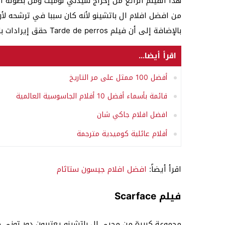
هذا الفيلم الرائع من إخراج سيدني لوميت ومن بطولة ال
من افضل افلام ال باتشينو لأنه كان سببا في ترشحه لأ
بالإضافة إلى أن فيلم Tarde de perros حقق إيرادات بلغت 50 مليون دولار في أول ظهور له.
اقرأ أيضا...
أفضل 100 ممثل على مر التاريخ
قائمة بأسماء أفضل 10 أفلام الجاسوسية العالمية
افضل افلام جاكي شان
أفلام عائلية كوميدية مترجمة
اقرأ أيضاً:
افضل افلام جيسون ستاثام
فيلم Scarface