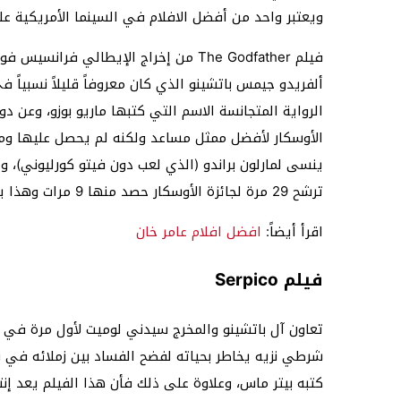
ويعتبر واحد من أفضل الافلام في السينما الأمريكية على
فيلم The Godfather من إخراج الإيطالي ف
ألفريدو جيمس باتشينو الذي كان معروفاً قليلاً نسبياً
الرواية المتجانسة الاسم التي كتبها ماريو بوزو، وعن 
الأوسكار لأفضل ممثل مساعد ولكنه لم يحصل عليها ومع 
ترشح 29 مرة لجائزة الأوسكار حصد منها 9 مرات وهذا يعتبر رقم قياسي لم يحدث من قبل.
اقرأ أيضاً:
افضل افلام عامر خان
فيلم Serpico
شرطي نزيه يخاطر بحياته لفضح الفساد بين زملائه في شر
كتبه بيتر ماس، وعلاوة على ذلك فأن هذا الفيلم يعد إنت