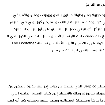
 مر التاريخ.
رانسيس فورد كوبولا ومن بطولة مارلون براندو وروبرت دوفال، والأمريكي
 في هوليوود وتم اختياره ليلعب دور مايكل كورليوني في اقتباس
دور مايكل كورليوني حصل ال باتشينو على أول ترشيحه لجائزة
ذلك ذهبت جائزة الأوسكار لأفضل ممثل رائد في الدور الذي لا
ينسى لمارلون براندو (الذي لعب دون فيتو كورليوني)، وعلاوة على ذلك فإن الأجزء الثلاثة من سلسلة The Godfather
تعاون آل باتشينو والمخرج سيدني لوميت لأول مرة في فيلم Serpico الذي يتحدث عن دراما إجرامية مؤثرة ويحكي عن
طة نيويورك، وذلك بالاستناد إلى كتاب السيرة الذاتية الذي
اجاً جريئاً بشخصيات استثنائية وقصة شيقة ومقنعة كما أنه اعتبر