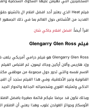
الشخصيتين التي تهيمن عليها الشكوك الشخصية والمعضل
العديد من الأشخاص حول العالم بما في ذلك الجمهور ال
اقرأ أيضاً:
افضل افلام جاكي شان
فيلم Glengarry Glen Ross
Glengarry Glen Ross هو فيلم درامي أم
وإد هاريس وآلان أركين وجاك ليمون، تم اقتباس الفيلم
الاسم نفسه والتي تدور حول مجموعة من موظفي مكتب ال
القانونية وغير الأخلاقية، وفي هذا الفيلم ستجد أن الف
الذكي وتمثيله القوي وشخصياته الجذابة والحوار الجيد وا
وبذلك نكون قد عرضنا عليكم قائمة صغيرة بافضل الافلام
الأوسكار وجوائز الغولدن غلوب، وهذا يعني أن الافلام