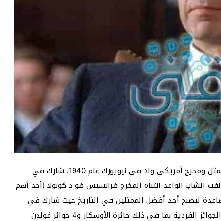
ألفريدو جيمس باتشينو أو كما يعرف بـ ال باتشينو هو ممثل ومخرج أمريكي ولد في نيويورك عام 1940، شارك في
بعد ثلاث سنوات فقط لفت الشاب الواعد انتباه المخرج فرانسيس فورد كوبولا (أحد أهم
لصاعدة ليصبح أحد أفضل الممثلين في التاريخ حيث شارك في
العديد من الافلام بدور البطولة وحصل على العديد من الجوائز الفردية بما في ذلك جائزة الأوسكار و4 جوائز غولدن