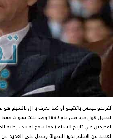
التمثيل لأول مرة في عام 1969 و
المخرجين في تاريخ السينما) مما سمح له ببدء رحلته ا