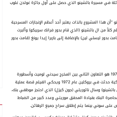
ام 1973ومثل دفعة أخرى هائلة في مسيرة باتشينو الذي حصل على أول جائزة غولدن غلوب
و “أن هذا المشروع بالذات يعتبر أحد أعظم الإنجازات المسرحية
كلاً من ال باتشينو (الذي قام بدور فرانك سربيكو) وألبرت
ت بدور ليسلي لين) بالإضافة إلى باربرا إيدا يونغ (قامت بدور
كان فيلم Tarde de perros الذي تم إطلاقه في عام 1975 هو التعاون الثاني بين المخرج سيدني لوميت وأسطورة
التمثيل ال باتشينو وهو فيلم مأخوذ عن عملية سطو ملكية حدثت في بروكلين عام 1972 ويحكي الفيلم قصة عملية
اتشينو) وسال ناتوريلي (جون كيزل) الذي احتجز موظفي بنك،
اصرة البنك بقيادة المحقق موريتي وعدد كبير من الضباط
ض على سوني بينما يتم إطلاق سراح جميع الرهائن.