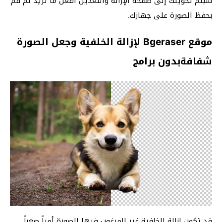
سيتم تحويلك إلى صفحة الإزالة والتعديل أفعل ما تريد ثم قم
بحفظ الصورة على جهازك.
موقع Bgeraser لإزالة الخلفية وجعل الصورة
شفافةبدون برامج
قد تكون إزالة الخلفية غير المرغوب فيها للصورة أمراً صعباً