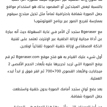
بالنسبة لبعض المبتدئين أو المقصود بذلك هو استخدام مواقع
جعل الصورة شفافة باحترافية تماماً مثل تخيل مبتدئٍ سيقوم
بممارسة تفريع الصور عبر برنامج الفوتوشوب!
مع Bgeraser ستجد أن الأمر في غاية السهولة حيث أنه عبارة
عن أداة مجانية لإزالة الخلفية عبر الإنترنت تعتمد على تقنية
الذكة الاصطناعي لإزالة خلفية الصورة تلقائياً اونلاين.
أول شيء عليك القيام به هو فتح موقع Bgeraser.com ثم قم
برفع الصورة التي تريد تحريرها عليه بأبعاد; الحجم الأقصى 2
ميجابايت والأبعاد القصوى 700×700 ثم انقر فوق زر ابدأ لبدء
العملية.
بعد بضع ثوانٍ ستجد أمامك الصورة بدون خلفية واستطعت
جعل الصورة شفافة.