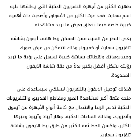
ظهرت الكثير من أجهزة التلفزيون الذكية التي يطلقها عليه
اسم سمارت، فقد غزت الكثير من الأسواق وأصحبت ذات أهمية
كبيرة خاصة فيما يتعلق بعرض ما نريد مشاهدته.
بغض النظر عن السبب فمن الممكن ربط هاتف آيفون بشاشة
تلفزيون سمارت أو كمبيوتر وذلك لتتمكن من عرض صورك
وفيديوهاتك ولقطاتك بشاشة كبيرة تسهل على رؤية ما تريد
رؤيته بشكل أفضل بكثير بدلاً من دقة شاشة الآيفون
المحدودة.
فلذلك توصيل الايفون بالتلفزيون لاسلكي سيساعدك على
منحة متعة أكبر لمشاهدة الصور ومقاطع الفدييو، والتلفزيونات
الذكية تدعم الربط والاتصال مع كافة أنواع الأجهزة من آيفون
وآندرويد، وكذلك الساعات الذكية، جهاز آيباد وآيبود وغيرها
الكثير، ولحُسن الحظ ثمة الكثير من طرق ربط الايفون بشاشة
تلفزيون سمارت.