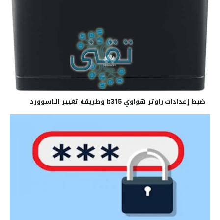
ضبط إعدادات راوتر هواوي b315 وطريقة تغيير الباسوورد