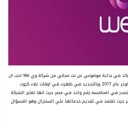
نت مجاني من شركة وي We لكل المصريين حقيقي ومؤكد في بداية موضوعي عن نت مجاني من شركة وي We احب ان
انوه الي ان شركة وي بدءت في الانتشار والتوسع في اوحر عام 2017 وبالتحديد في ظهرت في اوقات غلاء كروت
تصدر في المنافسه رقم واحد في مصر حيث انها تعتبر الشبكة
صر حيث تعتمد في تقديم خدماتها علي السنترال وهو المسؤال