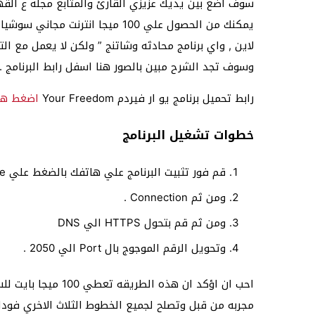
سوف اضع بين يديك عزيزي القارئ والمتابع مجله ع القه
يمكنك من الحصول علي 100 ميجا انت
لاين , واي برنامج محادثه وشاتنج ” ولكن لا يعمل مع ا
وسوف تجد الشرح مبين بالصور هنا اسفل رابط البرنامج .
رابط تحميل برنامج يو ار فيردم Your Freedom
اضغط هن
خطوات تشغيل البرنامج
قم فور تثبيت البرنامج علي هاتفك بالضغط علي Configure
ومن ثم Connection .
ومن ثم قم بتحول HTTPS الي DNS
وتحويل الرقم الموجوج بال Port الي 2050 .
احب ان اؤكد ان هذه
مجربه من قبل وتصلح لجميع الخطوط الثلاث الاخري فودافو