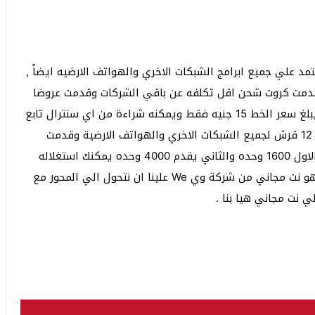
د علي جميع ابرامج الشبكات الاخري والهواتف الارضيه ايضاً ,
دمت كروت شحن اقل تكلفه عن باقي الشركات وقدمت عروضا
اكبر من حيث عدد الدقائق وعدد الميجا للانترنت كما ان يبلغ سعر الخط 15 جنيه فقط ويمكنه شراءة من اي سنترال تابع
لك في جميع انجاء مصر , كما ان شركة وي قدمت عرض 12 قرش لجميع الشبكات الاخري والهواتف الارضية وقدمت
عروضا هائلة مثل ” كنترول 20 وكنترول 40 الذي يقدم الاول 1600 وحده والثاني يقدم 4000 وحده يمكنك استغلاله
سواء اتصال او انترنت ” ولان محور هدفنا في الموضوع هو نت مجاني من شركة وي We علينا ان نتحول الي المحور مع
 نت مجاني هيا بنا .