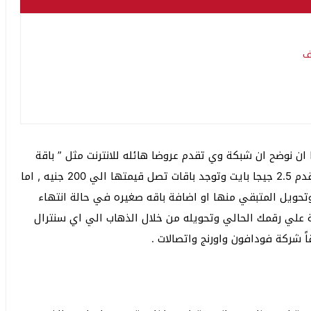
ف
ن نوضح ان شبكة وي تقدم عروضا هائله للانترنت مثل ” باقة
العشر جنيه التي تقدم 1 جيجا بايت وباقة ال 20 التي تقدم 2.5 جيجا بايت وتوجد باقات تصل قيمتها الي 200 جنيه , اما
11″ ورقم تجديد الباقه وتحويل المتبقي منها او اضافة باقه صغيره في حالة انتهاء
 كما يمكنك المحافظة علي رقمك الحالي وتحويله من خلال الذهاب الي اي سنترال
 شركة فودافون واورنج واتصالات .