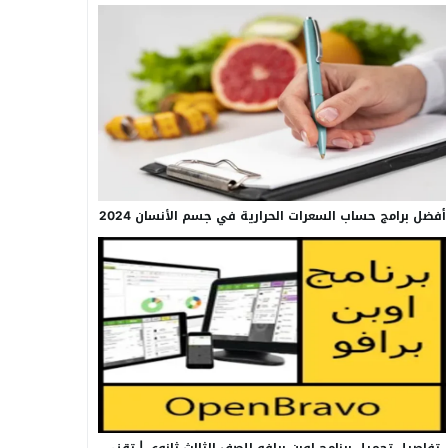
أفضل برامج حساب السعرات الحرارية في جسم الأنسان 2024
تفاصيل تحميل برنامج اوبن برافو للصف الثالث ثانوي | تقني