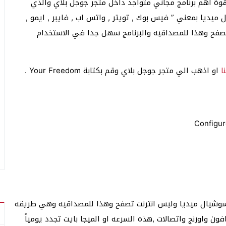
وة اهم برنامج مجاني متواجد داخل متجر جوجل بلاي والذي
رنت مجاني سوشيال ميديا بمعني ” فيس بوك , تويتر , واتس اب , فايبر , ايمو ,
لتصفح وهذا للمصداقيه والبرنامج سهل جدا في الاستخدام
ا
او اذهب الي متجر جوجل بلاي وقم بكتابة Your Freedom .
 الطريقه تعطي 100 ميجا بايت للسوشيال ميديا وليس انترنت تصفح وهذا للمصداقيه وهي طريقه
ن واورنج واتصالات ,هذه السرعه او الميجا بايت تجدد يومياً