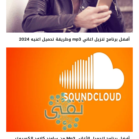
أفضل برنامج تنزيل اغاني mp3 وطريقة تحميل اغنيه 2024
أفضل برنامج لتحميل الأغاني Mp3 من ساوند كلاود للكمبيوتر