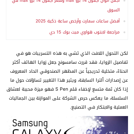
أجمل الوان ايفون 14 برو max وسعر ايفون 14 برو max في
السوق
أفضل ساعات سمارت وأرخص ساعة ذكية 2025
مراجعة لابتوب هواوي ميت بوك 15 دي
لكن التحول اللافت الذي تشي به هذه التسريبات هو في
تفاصيل الزوايا، فقد قررت سامسونج جعل زوايا الهاتف أكثر
انحناءً، متخلية تدريجياً عن المظهر الصندوقي الحاد المعروف
عن إصدارات ألترا السابقة، ويثير هذا التغيير تساؤلات حول ما
إذا كان ثمة متسع لإخفاء قلم S Pen فهو ميزة محببة لعشاق
السلسلة، ما يعكس حرص الشركة على الموازنة بين الجماليات
العملية والابتكار في التصنيع.