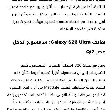
الرائدة، أما عن بقية الإصدارات – ألترا و برو (مع ملاحظة غياب
النسخة التقليدية وبلس حسب الترجيحات) – فيبدو أن البروز
أقل درامية، مع اعتماد فلسفة تصميم موحَّدة تضع كاميرا
مبتكرة في مقدمة الاهتمام.
هاتف Galaxy S26 Ultra: سامسونج تدخل
عصر Qi2
ومن مواصفات S26 امتداداً للتطوير التصميمي، تشير
التسريبات إلى أن سامسونج أخيراً تحسم أمرها بشأن دعم
تقنية الشحن اللاسلكي المغناطيسي بمعايير Qi2 الجديدة،
لتقدم تجربة مشابهة لتقنية MagSafe من آبل، هذه الخطوة
قد تبدو بسيطة للوهلة الأولى، لكنها تمنح المستخدمين راحة
أكبر عند شحن الأجهزة، وتجعل من الملحقات الذكية عنصراً
جذاباً في منظومة جالكسي، كما هو الحال مع منافسيها مثل