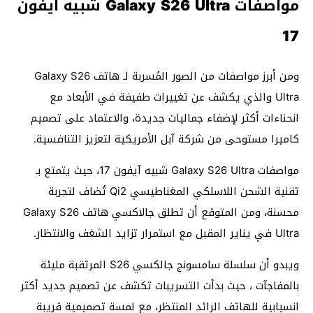
مواصفات Galaxy S26 Ultra شبيه آيفون
17
ومن أبرز مواصفات من الصور المُسربة لـ هاتف Galaxy S26
Ultra والذي يكشف عن تغييرات طفيفة في الأبعاد مع
انحناءات أكثر لإضفاء جماليات جديدة، والاعتماد على تصميم
كاميرا مستوحى من شركة آبل الأمريكية لتعزيز التنافسية.
مواصفات Galaxy S26 Ultra شبيه آيفون 17، حيث يتمتع بـ
تقنية الشحن اللاسلكي المغناطيسي Qi2 تُضاف لتجربة
محسنة، ومن المتوقع أن تطلق جالاكسي هاتف Galaxy S26
Ultra في يناير المقبل مع استمرار تزايد الشغف والانتظار.
ويبدو أن سلسلة سامسونج جالكسي S26 المرتقبة مليئة
بالمفاجآت ، حيث بدأت التسريبات تكشف عن تصميم جديد أكثر
انسيابية للهاتف الرائد المنتظر، مع لمسة تصميمية قريبة