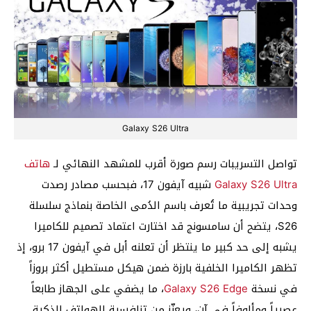
Galaxy S26 Ultra
تواصل التسريبات رسم صورة أقرب للمشهد النهائي لـ
هاتف
Galaxy S26 Ultra
شبيه آيفون 17، فبحسب مصادر رصدت
وحدات تجريبية ما تُعرف باسم الدُمى الخاصة بنماذج سلسلة
S26، يتضح أن سامسونج قد اختارت اعتماد تصميم للكاميرا
يشبه إلى حد كبير ما ينتظر أن تعلنه أبل في آيفون 17 برو، إذ
تظهر الكاميرا الخلفية بارزة ضمن هيكل مستطيل أكثر بروزاً
في نسخة
Galaxy S26 Edge
، ما يضفي على الجهاز طابعاً
عصرياً ومألوفاً في آن، ويعزّز من تنافسية الهواتف الذكية