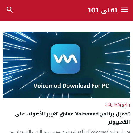
تقني 101
برامج وتطبيقات
تحميل برنامج Voicemod عملاق تغيير الأصوات على
الكمبيوتر
تحميل برنامج Voicemod أو بالعربية برنامج فويس مود الرائد والمُسيطر في