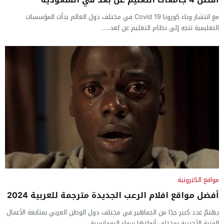
مع انتشار وباء كورونا Covid 19 في مختلف دول العالم بدأت المؤسسات
التعليمية تتجه إلى نظام التعليم عن بُعد،...
مواقع الكترونية
أفضل مواقع افلام الرعب الجديدة مترجمة للعربية 2024
يهتمّ عدد كبير جدًا من الجماهير في مختلف دول الوطن العربي بمتابعة الأعمال
الفنية الأجنبية بمختلف أنواعها سواء الرومانسية...