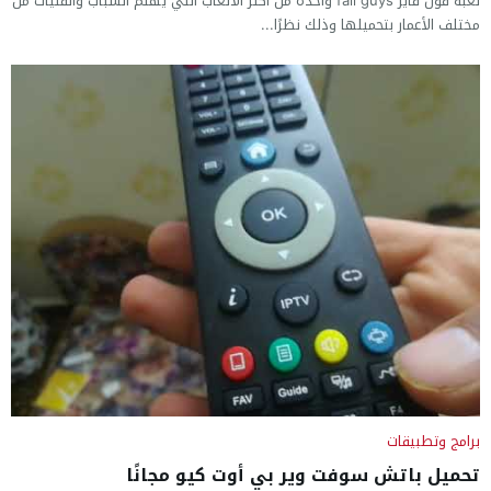
لعبة فول قايز fall guys واحدةً من أكثر الألعاب التي يهتمّ الشباب والفتيات من
مختلف الأعمار بتحميلها وذلك نظرًا...
برامج وتطبيقات
تحميل باتش سوفت وير بي أوت كيو مجانًا