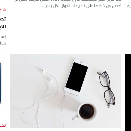
ية
تحصل من خلالها على تطبيقات الجوال بكل يسر...
شروح
تحم
للايف
انست
يمتا
الكت