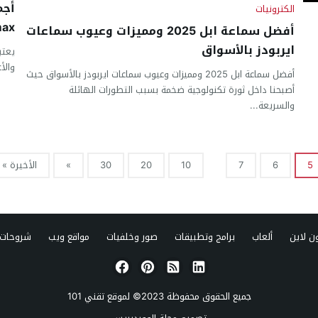
الكترونيات
max في ا
أفضل سماعة ابل 2025 ومميزات وعيوب سماعات
ايربودز بالأسواق
والأ
أفضل سماعة ابل 2025 ومميزات وعيوب سماعات ايربودز بالأسواق حيث
أصبحنا داخل ثورة تكنولوجية ضخمة بسبب التطورات الهائلة
والسريعة...
5
6
7
10
20
30
»
الأخيرة »
ن لاين
ألعاب
برامج وتطبيقات
صور وخلفيات
مواقع ويب
شروحات 
جميع الحقوق محفوظة 2023© لموقع
تقني 101