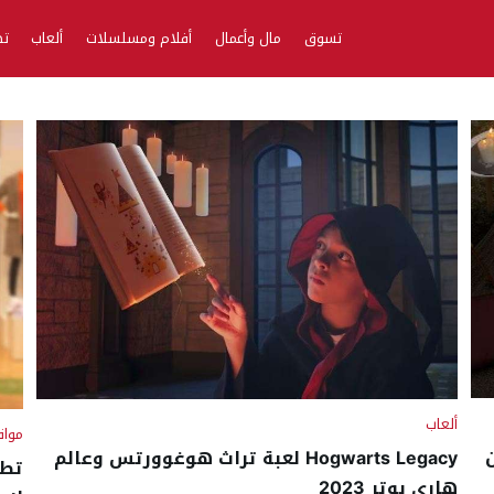
تسوق
مال وأعمال
أفلام ومسلسلات
ألعاب
تط
ألعاب
مواق
اين
Hogwarts Legacy لعبة تراث هوغوورتس وعالم
تطب
هاري بوتر 2023