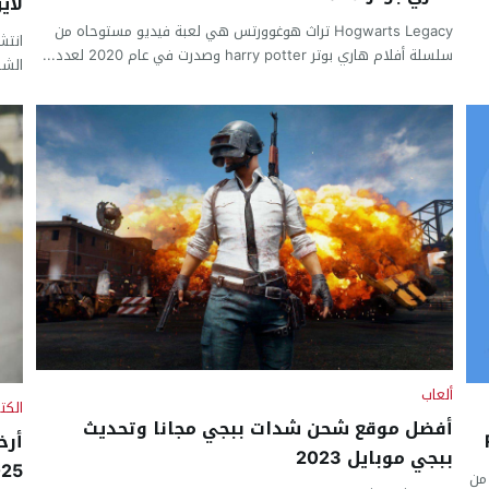
لاين 4
Hogwarts Legacy تراث هوغوورتس هي لعبة فيديو مستوحاه من
انتش
سلسلة أفلام هاري بوتر harry potter وصدرت في عام 2020 لعدد...
الشراء اون
ألعاب
الكت
أفضل موقع شحن شدات ببجي مجانا وتحديث
أرخ
ببجي موبايل 2023
025
دون نت 2023 أو كما يُعرف بـ (Radio online) من