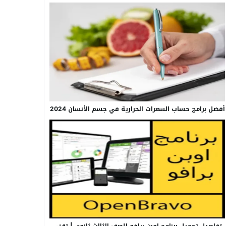
أفضل برامج حساب السعرات الحرارية في جسم الأنسان 2024
تفاصيل تحميل برنامج اوبن برافو للصف الثالث ثانوي | تقني