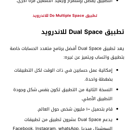
التطبيق يفصل بإستمرار ويعيد التشغيل مرة أخرى.
تطبيق Do Multiple Space للاندرويد
تطبيق Dual Space للاندرويد
يعد تطبيق Dual Space أفضل برنامج متعدد الحسابات خاصة
بتطبيق واتساب ويتميز عن غيره:
إمكانية عمل حسابين في ذات الوقت لكل التطبيقات
بضغطة واحدة.
النسخة الثانية من التطبيق تكون بنفس شكل وجودة
التطبيق الأصلي.
قام بتحميل ١٠٠ مليون شخص حول العالم.
يدعم Dual Space عشرون تطبيق من تطبيقات
السوشيال ميديا Facebook, Instagram, whatsApp,