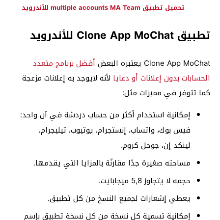
تحميل تطبيق multiple accounts MA Team للأندرويد
تطبيق Clone App MoChat للأندرويد
Clone App MoChat يعتبره البعض
أفضل برنامج متعدد
الحسابات بدون إعلانات أو دعايا
لأنه لايوجد به إعلانات مزعجة
كما تتوفر في مميزات مثل:
إمكانية استخدام أكثر من حساب دردشة في آن واحد:
فيس بوك، واتساب، إنستجرام، يوتيوب، تيليجرام،
لينكد إن، جوجل كروم.
مساحته صغيرة جدًا مقارنًة بالمزايا التي يقدمها.
حجمه لا يتجاوز 5,8 ميجابايت.
يعطي إشعارات لجميع النسخ من كل تطبيق.
إمكانية تسمية كل نسخة من كل نسخة تطبيق بإسم