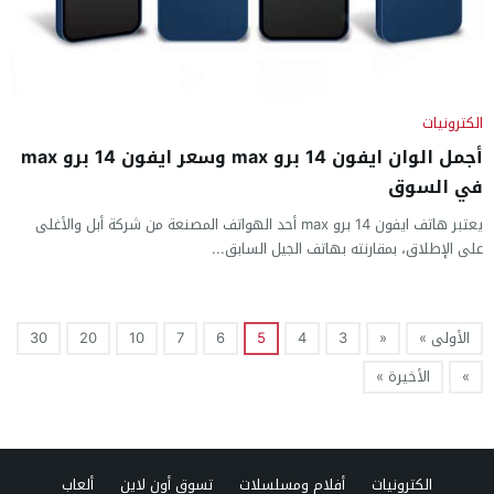
الكترونيات
أجمل الوان ايفون 14 برو max وسعر ايفون 14 برو max
في السوق
يعتبر هاتف ايفون 14 برو max أحد الهواتف المصنعة من شركة أبل والأغلى
على الإطلاق، بمقارنته بهاتف الجيل السابق...
الأولى »
«
3
4
5
6
7
10
20
30
»
الأخيرة »
الكترونيات
أفلام ومسلسلات
تسوق أون لاين
ألعاب